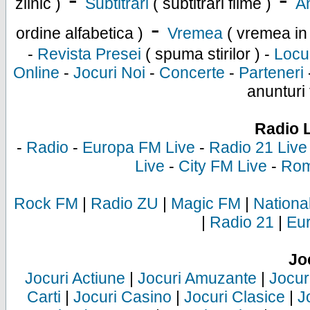
-
-
zilnic )
Subtitrari
( subtitrari filme )
An
-
ordine alfabetica )
Vremea
( vremea in
-
Revista Presei
( spuma stirilor ) -
Locu
Online
-
Jocuri Noi
-
Concerte
-
Parteneri
anunturi 
Radio 
-
Radio
-
Europa FM Live
-
Radio 21 Live
Live
-
City FM Live
-
Rom
Rock FM
|
Radio ZU
|
Magic FM
|
Nationa
|
Radio 21
|
Eu
Jo
Jocuri Actiune
|
Jocuri Amuzante
|
Jocur
Carti
|
Jocuri Casino
|
Jocuri Clasice
|
J