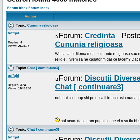
Forum Itbox Forum Index
Author
Topic:
Cununia religioasa
tuffgirl
Forum:
Credinta
Posted
Cununia religioasa
Replies:
4
Views:
263467
Well asta e dilema mea....cununie religioasa sau nu.
religie....vrem sa ne casatorim dar ce facem? Daca
Topic:
Chat [ continuare3]
tuffgirl
Forum:
Discutii Divers
Chat [ continuare3]
Replies:
374
Views:
1049650
noh hai ca il pup shi pe el sa ii treaca asta numai pe
pai acum daca l-am pupat shi pe el o sa fiu bi-sex
Topic:
Chat [ continuare3]
tuffgirl
Forum:
Discutii Divers