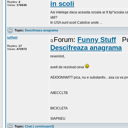
in scoli
Replies:
4
Views:
176636
Asi intelege daca aceasta scoala ar fi tip"scoala c
still?
In USA sunt scoli Catolice unde ...
Topic:
Descifreaza anagrama
tuffgirl
Forum:
Funny Stuff
Pos
Descifreaza anagrama
Replies:
17
Views:
472972
revenind,
aveti de rezolvat ceva
AEIOONNMTT pica, nu e substantiv... asa ca va pr
AIIECCLTB
BICICLETA
SIAPNEU
Topic:
Chat [ continuare3]