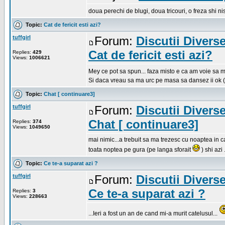
doua perechi de blugi, doua tricouri, o freza shi n
Topic:
Cat de fericit esti azi?
tuffgirl
Forum:
Discutii Divers
Cat de fericit esti azi?
Replies:
429
Views:
1006621
Mey ce pot sa spun... faza misto e ca am voie sa m
Si daca vreau sa ma urc pe masa sa dansez ii ok (ah
Topic:
Chat [ continuare3]
tuffgirl
Forum:
Discutii Divers
Chat [ continuare3]
Replies:
374
Views:
1049650
mai nimic...a trebuit sa ma trezesc cu noaptea in 
toata noptea pe gura (pe langa sforait
) shi azi .
Topic:
Ce te-a suparat azi ?
tuffgirl
Forum:
Discutii Divers
Ce te-a suparat azi ?
Replies:
3
Views:
228663
...Ieri a fost un an de cand mi-a murit catelusul...