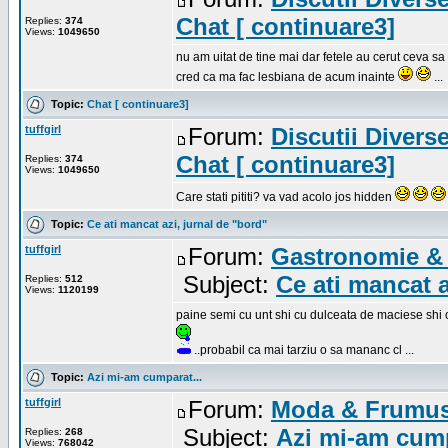
Chat [ continuare3]
Replies:
374
Views:
1049650
nu am uitat de tine mai dar fetele au cerut ceva sa l
cred ca ma fac lesbiana de acum inainte
...
Topic:
Chat [ continuare3]
tuffgirl
Forum:
Discutii Divers
Chat [ continuare3]
Replies:
374
Views:
1049650
Care stati pititi? va vad acolo jos hidden
Topic:
Ce ati mancat azi, jurnal de "bord"
tuffgirl
Forum:
Gastronomie & 
Subject:
Ce ati mancat a
Replies:
512
Views:
1120199
paine semi cu unt shi cu dulceata de maciese shi o 
..probabil ca mai tarziu o sa mananc cl ...
Topic:
Azi mi-am cumparat...
tuffgirl
Forum:
Moda & Frumus
Subject:
Azi mi-am cump
Replies:
268
Views:
768042