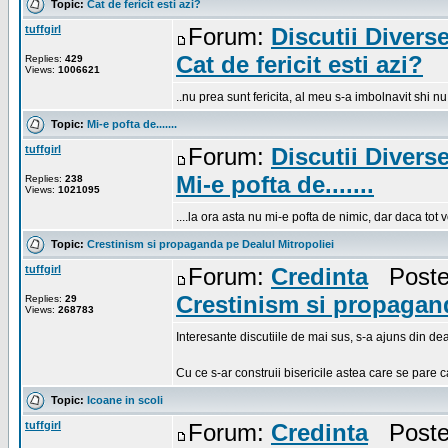
Topic:
Cat de fericit esti azi?
tuffgirl
Forum:
Discutii Divers
Cat de fericit esti azi?
Replies:
429
Views:
1006621
..nu prea sunt fericita, al meu s-a imbolnavit shi n
Topic:
Mi-e pofta de.......
tuffgirl
Forum:
Discutii Divers
Mi-e pofta de.......
Replies:
238
Views:
1021095
....la ora asta nu mi-e pofta de nimic, dar daca tot
Topic:
Crestinism si propaganda pe Dealul Mitropoliei
tuffgirl
Forum:
Credinta
Posted
Crestinism si propagand
Replies:
29
Views:
268783
Interesante discutiile de mai sus, s-a ajuns din de
Cu ce s-ar construii bisericile astea care se pare 
Topic:
Icoane in scoli
tuffgirl
Forum:
Credinta
Posted