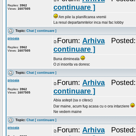
continuare ]
Replies:
3962
Views:
1607505
Am pile la planificarea vremii
La resul departamntelor inca mai fac lobby
Topic:
Chat [ continuare ]
pisoaia
Forum:
Arhiva
Posted: 
continuare ]
Replies:
3962
Views:
1607505
Buna dimineata
O zi insorita va doresc
Topic:
Chat [ continuare ]
pisoaia
Forum:
Arhiva
Posted: 
continuare ]
Replies:
3962
Views:
1607505
Abia astept (sa o citesc)
Dar maine, acum fug acasa cu o ora intarziere
Ne vedem maine
Topic:
Chat [ continuare ]
pisoaia
Forum:
Arhiva
Posted: 