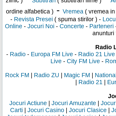
zilnic )
Subtitrari
( subtitrari filme )
An
-
ordine alfabetica )
Vremea
( vremea in
-
Revista Presei
( spuma stirilor ) -
Locu
Online
-
Jocuri Noi
-
Concerte
-
Parteneri
anunturi 
Radio 
-
Radio
-
Europa FM Live
-
Radio 21 Live
Live
-
City FM Live
-
Rom
Rock FM
|
Radio ZU
|
Magic FM
|
Nationa
|
Radio 21
|
Eu
Jo
Jocuri Actiune
|
Jocuri Amuzante
|
Jocur
Carti
|
Jocuri Casino
|
Jocuri Clasice
|
J