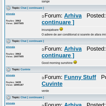
sange
Topic:
Chat [ continuare ]
pisoaia
Forum:
Arhiva
Posted: 
continuare ]
Replies:
3962
Views:
1607505
incurajatoare
O adiere de aer conditionat si soarele de afara im
Topic:
Chat [ continuare ]
pisoaia
Forum:
Arhiva
Posted: 
continuare ]
Replies:
3962
Views:
1607505
Good morning sunshine
Topic:
Cuvinte
pisoaia
Forum:
Funny Stuff
Pos
Cuvinte
Replies:
3435
Views:
1895187
verde
Topic:
Chat [ continuare ]
pisoaia
Forum:
Arhiva
Posted: 