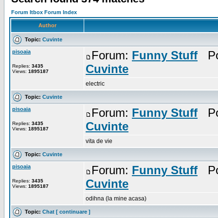
Forum Itbox Forum Index
Author
Topic:
Cuvinte
pisoaia
Forum:
Funny Stuff
Pos
Cuvinte
Replies:
3435
Views:
1895187
electric
Topic:
Cuvinte
pisoaia
Forum:
Funny Stuff
Pos
Cuvinte
Replies:
3435
Views:
1895187
vita de vie
Topic:
Cuvinte
pisoaia
Forum:
Funny Stuff
Pos
Cuvinte
Replies:
3435
Views:
1895187
odihna (la mine acasa)
Topic:
Chat [ continuare ]