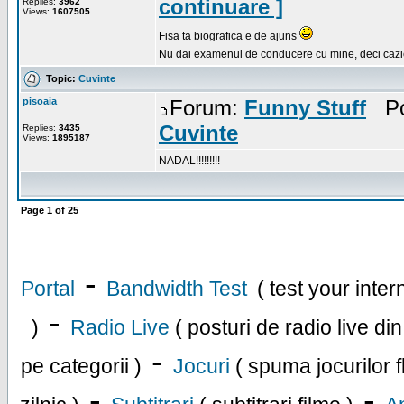
continuare ]
Replies:
3962
Views:
1607505
Fisa ta biografica e de ajuns
Nu dai examenul de conducere cu mine, deci cazieru
Topic:
Cuvinte
pisoaia
Forum:
Funny Stuff
Pos
Cuvinte
Replies:
3435
Views:
1895187
NADAL!!!!!!!!!
Page
1
of
25
-
Portal
Bandwidth Test
( test your inte
-
)
Radio Live
( posturi de radio live di
-
pe categorii )
Jocuri
( spuma jocurilor f
-
-