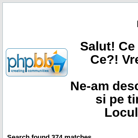
Salut! Ce 
Ce?! Vre
Ne-am desc
si pe t
Locul
Search found 374 matches