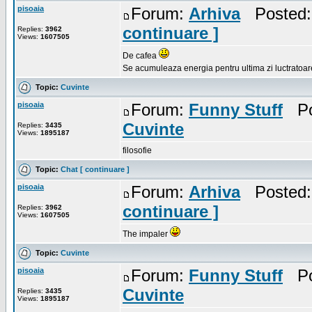
pisoaia
Forum:
Arhiva
Posted: 
continuare ]
Replies:
3962
Views:
1607505
De cafea
Se acumuleaza energia pentru ultima zi luctratoa
Topic:
Cuvinte
pisoaia
Forum:
Funny Stuff
Pos
Cuvinte
Replies:
3435
Views:
1895187
filosofie
Topic:
Chat [ continuare ]
pisoaia
Forum:
Arhiva
Posted: 
continuare ]
Replies:
3962
Views:
1607505
The impaler
Topic:
Cuvinte
pisoaia
Forum:
Funny Stuff
Pos
Cuvinte
Replies:
3435
Views:
1895187