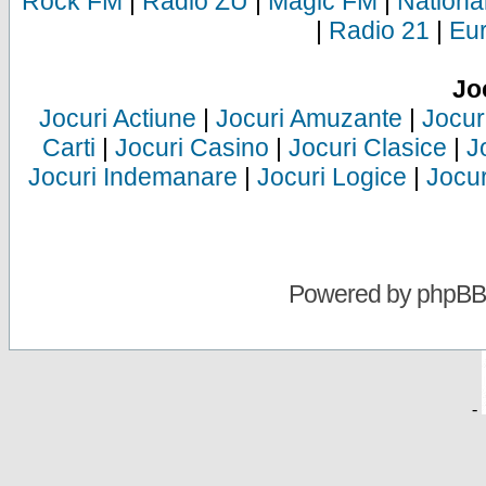
Rock FM
|
Radio ZU
|
Magic FM
|
Nationa
|
Radio 21
|
Eu
Jo
Jocuri Actiune
|
Jocuri Amuzante
|
Jocur
Carti
|
Jocuri Casino
|
Jocuri Clasice
|
J
Jocuri Indemanare
|
Jocuri Logice
|
Jocur
Powered by
phpBB
-