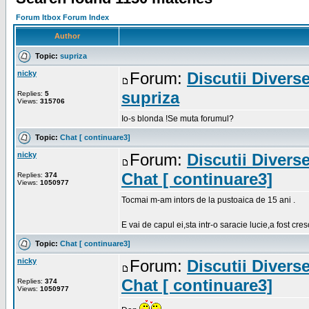
Forum Itbox Forum Index
Author
Topic:
supriza
nicky
Forum:
Discutii Divers
supriza
Replies:
5
Views:
315706
Io-s blonda !Se muta forumul?
Topic:
Chat [ continuare3]
nicky
Forum:
Discutii Divers
Chat [ continuare3]
Replies:
374
Views:
1050977
Tocmai m-am intors de la pustoaica de 15 ani .
E vai de capul ei,sta intr-o saracie lucie,a fost cr
Topic:
Chat [ continuare3]
nicky
Forum:
Discutii Divers
Chat [ continuare3]
Replies:
374
Views:
1050977