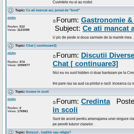
Cuvintele nu-si au rostul.
Topic:
Ce ati mancat azi, jurnal de "bord"
nicky
Forum:
Gastronomie & 
Subject:
Ce ati mancat a
Replies:
512
Views:
1121095
U pic de peste si doua sarmale de la mamik mea .
Topic:
Chat [ continuare3]
nicky
Forum:
Discutii Divers
Chat [ continuare3]
Replies:
374
Views:
1050977
Nici eu nu sunt hidden ci doar bantuiam pe la Cred
Imi pare rau sa aud ca printul e racit .Incearca cu 
Topic:
Icoane in scoli
nicky
Forum:
Credinta
Posted
in scoli
Replies:
4
Views:
176961
Sunt de acord pentru amenajarea unei singure clase
pe peretii tuturor claselor .
Topic:
Botezul , traditie sau religie?