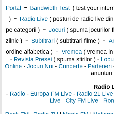
-
Portal
Bandwidth Test
( test your inte
-
)
Radio Live
( posturi de radio live di
-
pe categorii )
Jocuri
( spuma jocurilor f
-
-
zilnic )
Subtitrari
( subtitrari filme )
An
-
ordine alfabetica )
Vremea
( vremea in
-
Revista Presei
( spuma stirilor ) -
Locu
Online
-
Jocuri Noi
-
Concerte
-
Parteneri
anunturi 
Radio 
-
Radio
-
Europa FM Live
-
Radio 21 Live
Live
-
City FM Live
-
Rom