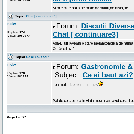
Views:
1022549
Si mie mi-e pofta de mare,de valuri,de nisip,de.....
Topic:
Chat [ continuare3]
nicky
Forum:
Discutii Divers
Chat [ continuare3]
Replies:
374
Views:
1050977
Asa-i,Tuff !Aveam o stare melancoholica de numa 
Ce faceti azi?
Topic:
Ce ai baut azi?
nicky
Forum:
Gastronomie & 
Subject:
Ce ai baut azi?
Replies:
120
Views:
962144
apa multa face tenul frumos
Pai de ce crezi ca in viata mea n-am avut cosuri p
Page
1
of
77