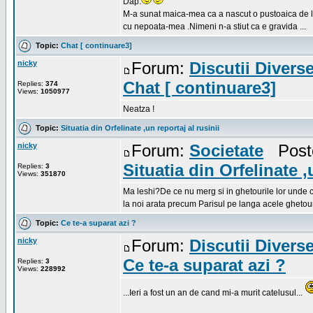
Dap.
M-a sunat maica-mea ca a nascut o pustoaica de la
cu nepoata-mea .Nimeni n-a stiut ca e gravida ...
Topic:
Chat [ continuare3]
nicky
Forum:
Discutii Divers
Chat [ continuare3]
Replies:
374
Views:
1050977
Neatza !
Topic:
Situatia din Orfelinate ,un reportaj al rusinii
nicky
Forum:
Societate
Poste
Situatia din Orfelinate ,
Replies:
3
Views:
351870
Ma leshi?De ce nu merg si in ghetourile lor unde c
la noi arata precum Parisul pe langa acele ghetouri
Topic:
Ce te-a suparat azi ?
nicky
Forum:
Discutii Divers
Ce te-a suparat azi ?
Replies:
3
Views:
228992
...Ieri a fost un an de cand mi-a murit catelusul...