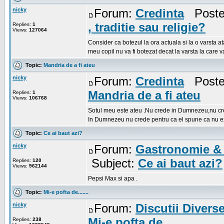
nicky
Forum:
Credinta
Posted
, traditie sau religie?
Replies:
1
Views:
127064
Consider ca botezul la ora actuala si la o varsta a
meu copil nu va fi botezat decat la varsta la care va 
Topic:
Mandria de a fi ateu
nicky
Forum:
Credinta
Posted
Mandria de a fi ateu
Replies:
1
Views:
106768
Sotul meu este ateu .Nu crede in Dumnezeu,nu crede 
In Dumnezeu nu crede pentru ca el spune ca nu exi
Topic:
Ce ai baut azi?
nicky
Forum:
Gastronomie & 
Subject:
Ce ai baut azi?
Replies:
120
Views:
962144
Pepsi Max si apa .
Topic:
Mi-e pofta de.......
nicky
Forum:
Discutii Divers
Mi-e pofta de.......
Replies:
238