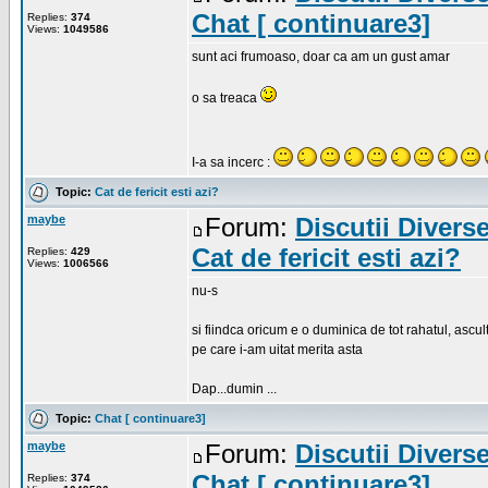
Chat [ continuare3]
Replies:
374
Views:
1049586
sunt aci frumoaso, doar ca am un gust amar
o sa treaca
I-a sa incerc :
Topic:
Cat de fericit esti azi?
maybe
Forum:
Discutii Divers
Cat de fericit esti azi?
Replies:
429
Views:
1006566
nu-s
si fiindca oricum e o duminica de tot rahatul, ascu
pe care i-am uitat merita asta
Dap...dumin ...
Topic:
Chat [ continuare3]
maybe
Forum:
Discutii Divers
Chat [ continuare3]
Replies:
374