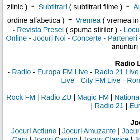
-
-
zilnic )
Subtitrari
( subtitrari filme )
An
-
ordine alfabetica )
Vremea
( vremea in
-
Revista Presei
( spuma stirilor ) -
Locu
Online
-
Jocuri Noi
-
Concerte
-
Parteneri
anunturi 
Radio 
-
Radio
-
Europa FM Live
-
Radio 21 Live
Live
-
City FM Live
-
Rom
Rock FM
|
Radio ZU
|
Magic FM
|
Nationa
|
Radio 21
|
Eu
Jo
Jocuri Actiune
|
Jocuri Amuzante
|
Jocur
Carti
|
Jocuri Casino
|
Jocuri Clasice
|
J