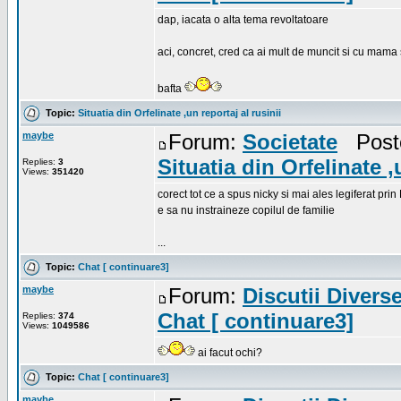
dap, iacata o alta tema revoltatoare
aci, concret, cred ca ai mult de muncit si cu mama 
bafta
Topic:
Situatia din Orfelinate ,un reportaj al rusinii
maybe
Forum:
Societate
Poste
Situatia din Orfelinate ,
Replies:
3
Views:
351420
corect tot ce a spus nicky si mai ales legiferat pri
e sa nu instraineze copilul de familie
...
Topic:
Chat [ continuare3]
maybe
Forum:
Discutii Divers
Chat [ continuare3]
Replies:
374
Views:
1049586
ai facut ochi?
Topic:
Chat [ continuare3]
maybe