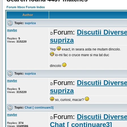
Forum Itbox Forum Index
Author
Topic:
supriza
maybe
Forum:
Discutii Divers
supriza
Replies:
5
Views:
315220
Yep
exact, in seara asta ne mutam dincolo.
io-mi fac o cruce mare si ma tat duc
dincolo
Topic:
supriza
maybe
Forum:
Discutii Divers
supriza
Replies:
5
Views:
315220
so, curiosi, macar?
Topic:
Chat [ continuare3]
maybe
Forum:
Discutii Divers
Chat [ continuare3]
Replies:
374
Views:
1049586