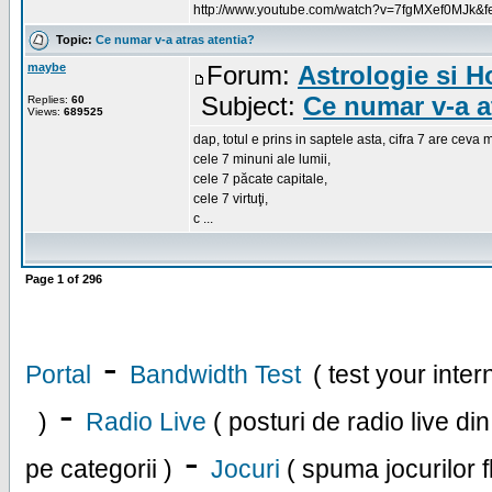
http://www.youtube.com/watch?v=7fgMXef0MJk&fe
Topic:
Ce numar v-a atras atentia?
maybe
Forum:
Astrologie si 
Subject:
Ce numar v-a a
Replies:
60
Views:
689525
dap, totul e prins in saptele asta, cifra 7 are ceva
cele 7 minuni ale lumii,
cele 7 păcate capitale,
cele 7 virtuţi,
c ...
Page
1
of
296
-
Portal
Bandwidth Test
( test your inte
-
)
Radio Live
( posturi de radio live di
-
pe categorii )
Jocuri
( spuma jocurilor f