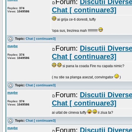
Forum:
Discutii Divers
Chat [ continuare3]
Replies:
374
Views:
1049586
ai grija ce-ti doresti, tuffy
'opa sus, trezirea mah !!!!!!!!!!!
Topic:
Chat [ continuare3]
maybe
Forum:
Discutii Divers
Chat [ continuare3]
Replies:
374
Views:
1049586
si pana la coada Fire nu capata nimic?
( nu stie sa planga asezat, convingator
)
Topic:
Chat [ continuare3]
maybe
Forum:
Discutii Divers
Chat [ continuare3]
Replies:
374
Views:
1049586
ai uitat de cineva tuffy
ii ziua ta?
Topic:
Chat [ continuare3]
maybe
Forum:
Discutii Divers