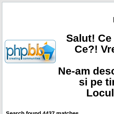
Salut! Ce 
Ce?! Vre
Ne-am desc
si pe t
Locul
Search found 4437 matches