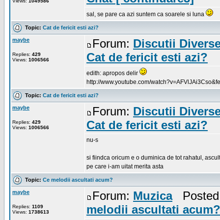
Views:
1049586
sal, se pare ca azi suntem ca soarele si luna
Topic:
Cat de fericit esti azi?
maybe
Forum:
Discutii Divers
Cat de fericit esti azi?
Replies:
429
Views:
1006566
edith: apropos delir
http://www.youtube.com/watch?v=AFVlJAi3Cso&fe
Topic:
Cat de fericit esti azi?
maybe
Forum:
Discutii Divers
Cat de fericit esti azi?
Replies:
429
Views:
1006566
nu-s
si fiindca oricum e o duminica de tot rahatul, ascu
pe care i-am uitat merita asta
Topic:
Ce melodii ascultati acum?
maybe
Forum:
Muzica
Posted:
melodii ascultati acum
Replies:
1109
Views:
1738613