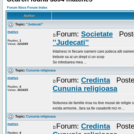
Forum Itbox Forum Index
Author
Topic:
''Judecati''
marius
Forum:
Societate
Poste
''Judecati''
Replies:
1
Views:
224309
Intalnesc in fiecare oameni care judeca alti oamen
trebuie sa ai un drept ci un scop
So intrebarea mea ...
Topic:
Cununia religioasa
marius
Forum:
Credinta
Posted
Cununia religioasa
Replies:
4
Views:
263425
Notiunea de familie insa nu tine musai de religie si 
exista armonie...fara sa fie casatoriti nici m ...
Topic:
Cununia religioasa
marius
Forum:
Credinta
Posted
Replies:
4