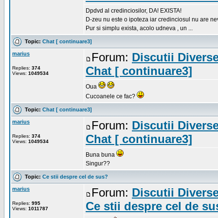
Dpdvd al credinciosilor, DA! EXISTA!
D-zeu nu este o ipoteza iar credinciosul nu are nevo
Pur si simplu exista, acolo udneva , un ...
Topic:
Chat [ continuare3]
marius
Forum:
Discutii Divers
Chat [ continuare3]
Replies:
374
Views:
1049534
Oua
Cucoanele ce fac?
Topic:
Chat [ continuare3]
marius
Forum:
Discutii Divers
Chat [ continuare3]
Replies:
374
Views:
1049534
Buna buna
Singur??
Topic:
Ce stii despre cel de sus?
marius
Forum:
Discutii Divers
Ce stii despre cel de s
Replies:
995
Views:
1011787