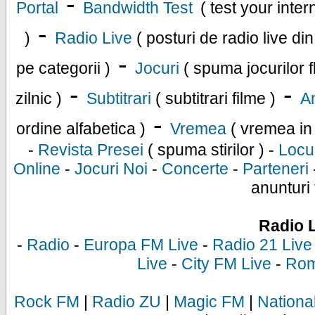
-
Portal
Bandwidth Test
( test your inte
-
)
Radio Live
( posturi de radio live di
-
pe categorii )
Jocuri
( spuma jocurilor f
-
-
zilnic )
Subtitrari
( subtitrari filme )
An
-
ordine alfabetica )
Vremea
( vremea in
-
Revista Presei
( spuma stirilor ) -
Locu
Online
-
Jocuri Noi
-
Concerte
-
Parteneri
anunturi 
Radio 
-
Radio
-
Europa FM Live
-
Radio 21 Live
Live
-
City FM Live
-
Rom
Rock FM
|
Radio ZU
|
Magic FM
|
Nationa