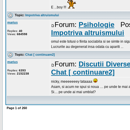
E ...boy !!!
Topic:
Impotriva altruismului
marius
Forum:
Psihologie
Post
Impotriva altruismului
Replies:
40
Views:
684598
omul este totusi o fiinta sociabila si se simte in sigu
Lucrurile au degenerat insa odata cu apariti ...
Topic:
Chat [ continuare2]
marius
Forum:
Discutii Divers
Chat [ continuare2]
Replies:
6393
Views:
2152238
nicky, meeeeeeey tataaaa
Asam, si acum ne spui si noua .... pe unde te mai
Si.... pe unde ai mai umblat?
Page
1
of
260