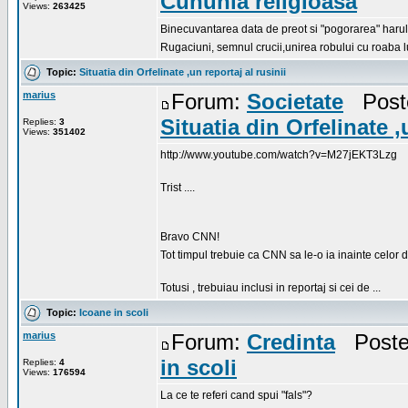
Cununia religioasa
Views:
263425
Binecuvantarea data de preot si "pogorarea" harulu
Rugaciuni, semnul crucii,unirea robului cu roaba 
Topic:
Situatia din Orfelinate ,un reportaj al rusinii
marius
Forum:
Societate
Poste
Situatia din Orfelinate ,
Replies:
3
Views:
351402
http://www.youtube.com/watch?v=M27jEKT3Lzg
Trist ....
Bravo CNN!
Tot timpul trebuie ca CNN sa le-o ia inainte celor
Totusi , trebuiau inclusi in reportaj si cei de ...
Topic:
Icoane in scoli
marius
Forum:
Credinta
Posted
in scoli
Replies:
4
Views:
176594
La ce te referi cand spui "fals"?