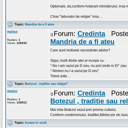
Optionale, da,conform hotararii ministerului, insa 
Chiar "laborator de religie" insa ...
Topic:
Mandria de a fi ateu
marius
Forum:
Credinta
Posted
Mandria de a fi ateu
Replies:
1
Views:
106532
Care sunt motivele necredintei ateilor?
Sigur, multi dintre atei ar incepe cu :
"-Nu l-am vazut pe D-zeu, nu pot crede in El" ;sau
"-Nimeni nu l-a vazut pe D-zeu"
Totusi asta ...
Topic:
Botezul , traditie sau religie?
marius
Forum:
Credinta
Posted
Botezul , traditie sau re
Replies:
1
Views:
126812
Mai intai Botezul vazut prin prisma cultului;
Conform crestinismului, traditiei,Bibliei,etc etc Isu
Topic:
Icoane in scoli