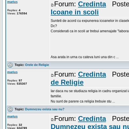
marius
Forum:
Credinta
Posted
Icoane in scoli
Replies:
4
Views:
176594
Sunteti de acord cu expunerea icoanelor in clasel
Dc?
Considerati ca in scoli ar trebui amenajate "labora
Asa arata in urna cu cateva luni una din c ...
Topic:
Orele de Religie
marius
Forum:
Credinta
Posted
de Religie
Replies:
97
Views:
535307
Iar daca nu se studiaza religia in cadru organizat i
familie.
Nu sunt de parere ca religia trebuie stu ...
Topic:
Dumnezeu exista sau nu?
marius
Forum:
Credinta
Posted
Dumnezeu exista sau n
Replies:
32
Views:
324789