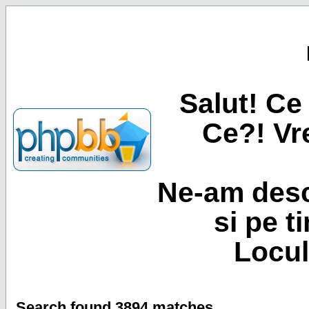
Salut! Ce 
Ce?! Vre
Ne-am desc
si pe t
Locul
Search found 3894 matches