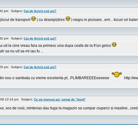
:42 pm Subject:
Cat de fericit esti azi?
jlocul de transport
) cu strampi(dres
) negru in picioare...errr... tocuri ori bal
:32 pm Subject:
Cat de fericit esti azi?
a uit la cine vreau fara sa primesc una dupa ceafa de la fr'un gelos
 sa nu uit sa-mi iau fu ...
:25 pm Subject:
Cat de fericit esti azi?
... din nou o sambata cu vreme excelenta pt...PLIMBAREEEEeeeeee
http://w
008 12:14 pm Subject:
Ce ati mancat azi, jurnal de "bord"
pui, sos de rosii, mintenas dau fuga la magazin sa cumpar ciuperci si masline...cred