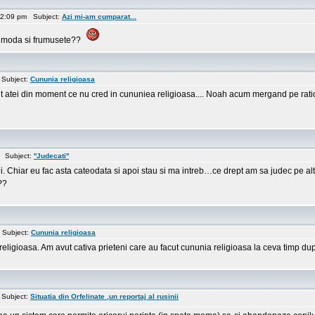
 2:09 pm Subject:
Azi mi-am cumparat...
a moda si frumusete??
Subject:
Cununia religioasa
unt atei din moment ce nu cred in cununiea religioasa.... Noah acum mergand pe rat
 Subject:
''Judecati''
i. Chiar eu fac asta cateodata si apoi stau si ma intreb…ce drept am sa judec pe alt
??
 Subject:
Cununia religioasa
 religioasa. Am avut cativa prieteni care au facut cununia religioasa la ceva timp du
Subject:
Situatia din Orfelinate ,un reportaj al rusinii