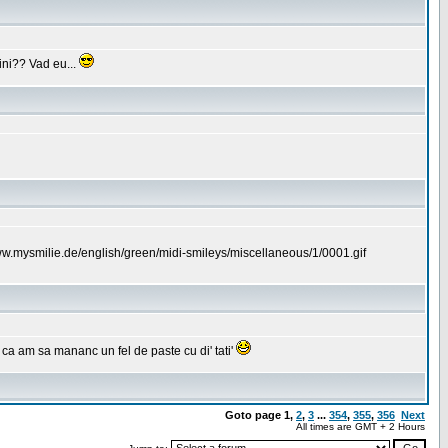
erini?? Vad eu...
ww.mysmilie.de/english/green/midi-smileys/miscellaneous/1/0001.gif
 ca am sa mananc un fel de paste cu di' tati'
Goto page
1
,
2
,
3
...
354
,
355
,
356
Next
All times are GMT + 2 Hours