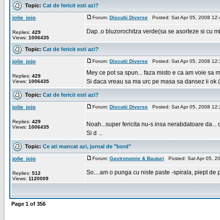
Topic:
Cat de fericit esti azi?
jolie_jojo
Forum:
Discutii Diverse
Posted: Sat Apr 05, 2008 12
Dap..o bluzorochitza verde(sa se asorteze si cu mi
Replies:
429
Views:
1006435
Topic:
Cat de fericit esti azi?
jolie_jojo
Forum:
Discutii Diverse
Posted: Sat Apr 05, 2008 12
Mey ce pot sa spun... faza misto e ca am voie sa m
Replies:
429
Si daca vreau sa ma urc pe masa sa dansez ii ok (ah
Views:
1006435
Topic:
Cat de fericit esti azi?
jolie_jojo
Forum:
Discutii Diverse
Posted: Sat Apr 05, 2008 12
Replies:
429
Noah...super fericita nu-s insa nerabdatoare da
Views:
1006435
Si d ...
Topic:
Ce ati mancat azi, jurnal de "bord"
jolie_jojo
Forum:
Gastronomie & Bauturi
Posted: Sat Apr 05, 2
So....am o punga cu niste paste -spirala, piept de 
Replies:
512
Views:
1120009
Page
1
of
356