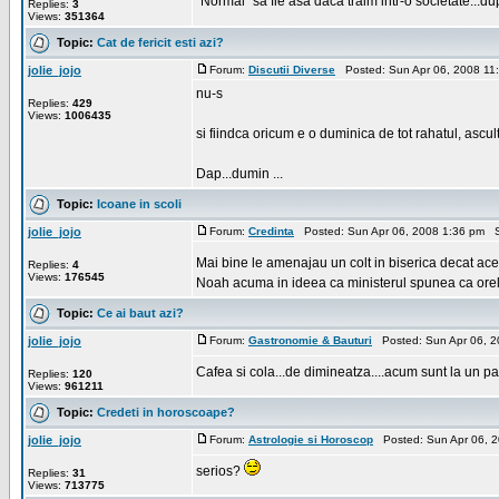
''Normal'' sa fie asa daca traim intr-o societate.
Replies:
3
Views:
351364
Topic:
Cat de fericit esti azi?
jolie_jojo
Forum:
Discutii Diverse
Posted: Sun Apr 06, 2008 11
nu-s
Replies:
429
Views:
1006435
si fiindca oricum e o duminica de tot rahatul, ascu
Dap...dumin ...
Topic:
Icoane in scoli
jolie_jojo
Forum:
Credinta
Posted: Sun Apr 06, 2008 1:36 pm S
Mai bine le amenajau un colt in biserica decat acest
Replies:
4
Views:
176545
Noah acuma in ideea ca ministerul spunea ca orele 
Topic:
Ce ai baut azi?
jolie_jojo
Forum:
Gastronomie & Bauturi
Posted: Sun Apr 06, 2
Cafea si cola...de dimineatza....acum sunt la un p
Replies:
120
Views:
961211
Topic:
Credeti in horoscoape?
jolie_jojo
Forum:
Astrologie si Horoscop
Posted: Sun Apr 06, 
serios?
Replies:
31
Views:
713775