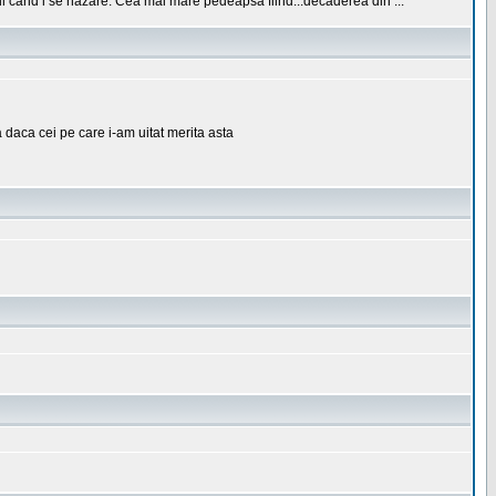
lul cand i se nazare. Cea mai mare pedeapsa fiind...decaderea din ...
a daca cei pe care i-am uitat merita asta