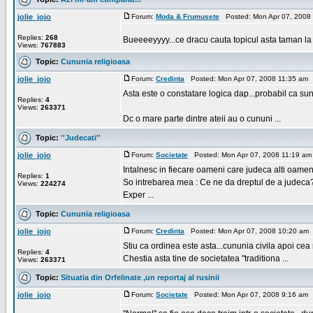
jolie_jojo
Forum:
Moda & Frumusete
Posted: Mon Apr 07, 2008
Replies:
268
Bueeeeyyyy...ce dracu cauta topicul asta taman l
Views:
767883
Topic:
Cununia religioasa
jolie_jojo
Forum:
Credinta
Posted: Mon Apr 07, 2008 11:35 am 
Asta este o constatare logica dap...probabil ca s
Replies:
4
Views:
263371
Dc o mare parte dintre ateii au o cununi ...
Topic:
''Judecati''
jolie_jojo
Forum:
Societate
Posted: Mon Apr 07, 2008 11:19 am
Intalnesc in fiecare oameni care judeca alti oamen
Replies:
1
So intrebarea mea : Ce ne da dreptul de a judeca
Views:
224274
Exper ...
Topic:
Cununia religioasa
jolie_jojo
Forum:
Credinta
Posted: Mon Apr 07, 2008 10:20 am
Stiu ca ordinea este asta...cununia civila apoi cea
Replies:
4
Chestia asta tine de societatea ''traditiona ...
Views:
263371
Topic:
Situatia din Orfelinate ,un reportaj al rusinii
jolie_jojo
Forum:
Societate
Posted: Mon Apr 07, 2008 9:16 am 