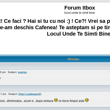
Forum Itbox
locul unde te simti bine
! Ce faci ? Hai si tu cu noi :) ! Ce?! Vrei sa p
e-am deschis Cafenea! Te asteptam si pe ti
Locul Unde Te Simti Bine
Message
23 pm Subject:
supriza
17 pm Subject:
Chat [ continuare3]
 era...dimineatza...acum e...dupa amiaza
ce trece timpul asta