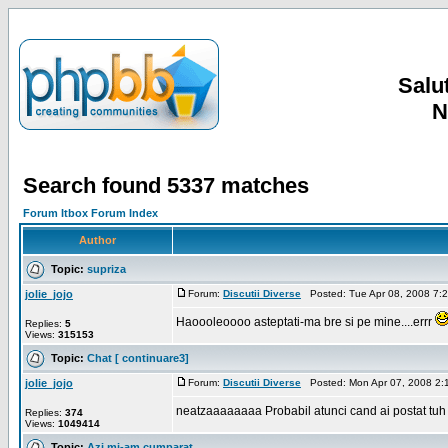
Salut
N
Search found 5337 matches
Forum Itbox Forum Index
Author
Topic:
supriza
jolie_jojo
Forum:
Discutii Diverse
Posted: Tue Apr 08, 2008 7:
Haoooleoooo asteptati-ma bre si pe mine....errr
Replies:
5
Views:
315153
Topic:
Chat [ continuare3]
jolie_jojo
Forum:
Discutii Diverse
Posted: Mon Apr 07, 2008 2:
neatzaaaaaaaa Probabil atunci cand ai postat tuh
Replies:
374
Views:
1049414
Topic:
Azi mi-am cumparat...