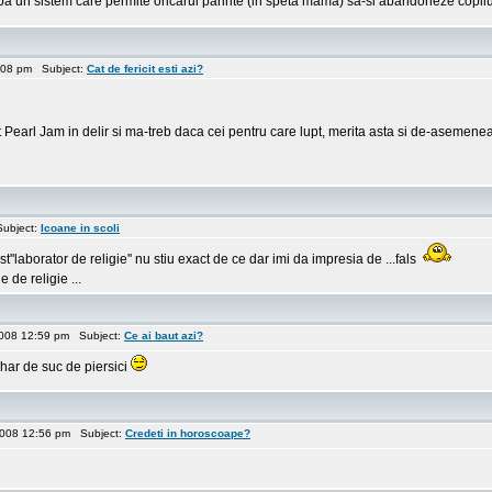
..dupa un sistem care permite oricarui parinte (in speta mama) sa-si abandoneze copi
:08 pm Subject:
Cat de fericit esti azi?
lt Pearl Jam in delir si ma-treb daca cei pentru care lupt, merita asta si de-asemene
ubject:
Icoane in scoli
''laborator de religie'' nu stiu exact de ce dar imi da impresia de ...fals
de religie ...
008 12:59 pm Subject:
Ce ai baut azi?
ahar de suc de piersici
2008 12:56 pm Subject:
Credeti in horoscoape?