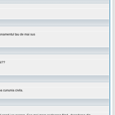
ionamentul tau de mai sus
ii??
pa cununia civila.