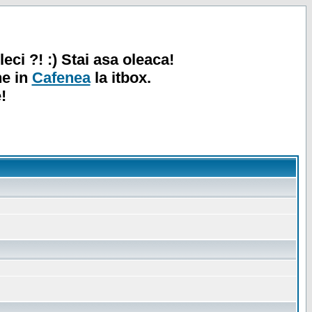
leci ?! :) Stai asa oleaca!
ne in
Cafenea
la itbox.
!