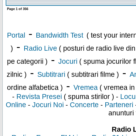
Page
1
of
356
-
Portal
Bandwidth Test
( test your inte
-
)
Radio Live
( posturi de radio live di
-
pe categorii )
Jocuri
( spuma jocurilor f
-
-
zilnic )
Subtitrari
( subtitrari filme )
An
-
ordine alfabetica )
Vremea
( vremea in
-
Revista Presei
( spuma stirilor ) -
Locu
Online
-
Jocuri Noi
-
Concerte
-
Parteneri
anunturi 
Radio 