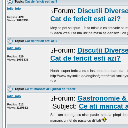
Topic:
Cat de fericit esti azi?
jolie_jojo
Forum:
Discutii Divers
Cat de fericit esti azi?
Replies:
429
Views:
1006336
Mey ce pot sa spun... faza misto e ca am voie sa m
Si daca vreau sa ma urc pe masa sa dansez ii ok (ah
Topic:
Cat de fericit esti azi?
jolie_jojo
Forum:
Discutii Divers
Cat de fericit esti azi?
Replies:
429
Views:
1006336
Noah...super fericita nu-s insa nerabdatoare da
http://www.mysmilie.de/english/green/midi-smiley
Si d ...
Topic:
Ce ati mancat azi, jurnal de "bord"
jolie_jojo
Forum:
Gastronomie & 
Subject:
Ce ati mancat a
Replies:
512
Views:
1119922
So....am o punga cu niste paste -spirala, piept de
mananc un fel de paste cu di' tati'