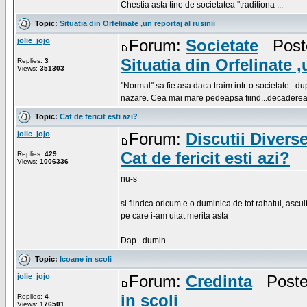
Chestia asta tine de societatea ''traditiona ...
Topic:
Situatia din Orfelinate ,un reportaj al rusinii
jolie_jojo
Forum:
Societate
Poste
Situatia din Orfelinate ,
Replies:
3
Views:
351303
''Normal'' sa fie asa daca traim intr-o societate..
nazare. Cea mai mare pedeapsa fiind...decaderea d
Topic:
Cat de fericit esti azi?
jolie_jojo
Forum:
Discutii Divers
Cat de fericit esti azi?
Replies:
429
Views:
1006336
nu-s
si fiindca oricum e o duminica de tot rahatul, ascu
pe care i-am uitat merita asta
Dap...dumin ...
Topic:
Icoane in scoli
jolie_jojo
Forum:
Credinta
Posted
in scoli
Replies:
4
Views:
176501