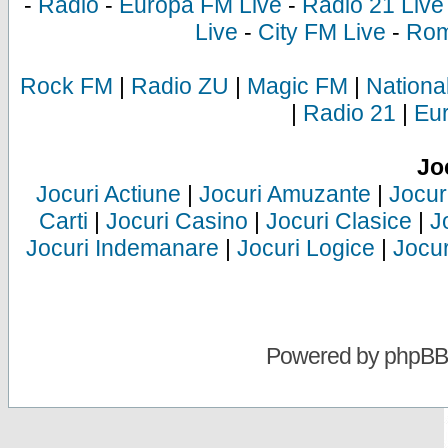
-
Radio
-
Europa FM Live
-
Radio 21 Live
Live
-
City FM Live
-
Rom
Rock FM
|
Radio ZU
|
Magic FM
|
Nationa
|
Radio 21
|
Eu
Jo
Jocuri Actiune
|
Jocuri Amuzante
|
Jocur
Carti
|
Jocuri Casino
|
Jocuri Clasice
|
J
Jocuri Indemanare
|
Jocuri Logice
|
Jocur
Powered by
phpBB