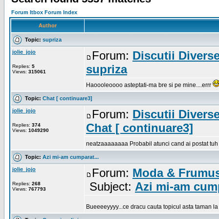
Forum Itbox Forum Index
Author
Topic:
supriza
jolie_jojo
Forum:
Discutii Divers
supriza
Replies:
5
Views:
315061
Haoooleoooo asteptati-ma bre si pe mine....errr
Topic:
Chat [ continuare3]
jolie_jojo
Forum:
Discutii Divers
Chat [ continuare3]
Replies:
374
Views:
1049290
neatzaaaaaaaa Probabil atunci cand ai postat tuh
Topic:
Azi mi-am cumparat...
jolie_jojo
Forum:
Moda & Frumus
Subject:
Azi mi-am cump
Replies:
268
Views:
767793
Bueeeeyyyy...ce dracu cauta topicul asta taman l