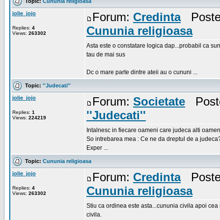
Topic:
Cununia religioasa
jolie_jojo
Forum:
Credinta
Posted
Cununia religioasa
Replies:
4
Views:
263302
Asta este o constatare logica dap...probabil ca s
tau de mai sus
Dc o mare parte dintre ateii au o cununi ...
Topic:
''Judecati''
jolie_jojo
Forum:
Societate
Poste
''Judecati''
Replies:
1
Views:
224219
Intalnesc in fiecare oameni care judeca alti oamen
So intrebarea mea : Ce ne da dreptul de a judeca
Exper ...
Topic:
Cununia religioasa
jolie_jojo
Forum:
Credinta
Posted
Cununia religioasa
Replies:
4
Views:
263302
Stiu ca ordinea este asta...cununia civila apoi cea
civila.