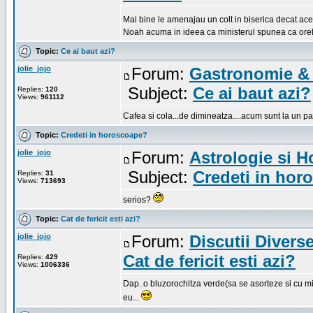
Mai bine le amenajau un colt in biserica decat acest
Noah acuma in ideea ca ministerul spunea ca orele 
Topic:
Ce ai baut azi?
jolie_jojo
Forum:
Gastronomie & 
Subject:
Ce ai baut azi?
Replies:
120
Views:
961112
Cafea si cola...de dimineatza....acum sunt la un p
Topic:
Credeti in horoscoape?
jolie_jojo
Forum:
Astrologie si 
Subject:
Credeti in hor
Replies:
31
Views:
713693
serios?
Topic:
Cat de fericit esti azi?
jolie_jojo
Forum:
Discutii Divers
Cat de fericit esti azi?
Replies:
429
Views:
1006336
Dap..o bluzorochitza verde(sa se asorteze si cu mi
eu...