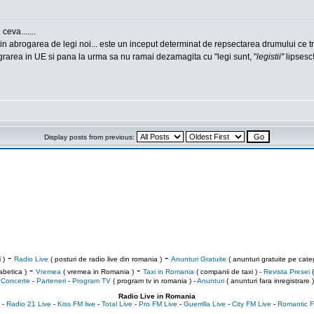
eva.......
in abrogarea de legi noi... este un inceput determinat de repsectarea drumului ce t
grarea in UE si pana la urma sa nu ramai dezamagita cu "legi sunt, "
legistii"
lipsesc!
Display posts from previous:
-
-
 )
Radio Live
( posturi de radio live din romania )
Anunturi Gratuite
( anunturi gratuite pe categ
-
-
abetica )
Vremea
( vremea in Romania )
Taxi in Romania
( companii de taxi ) -
Revista Presei
(
Concerte
-
Parteneri
-
Program TV
( program tv in romania )
-
Anunturi
( anunturi fara inregistrare )
Radio Live in Romania
-
Radio 21 Live
-
Kiss FM live
-
Total Live
-
Pro FM Live
-
Guerrilla Live
-
City FM Live
-
Romantic F