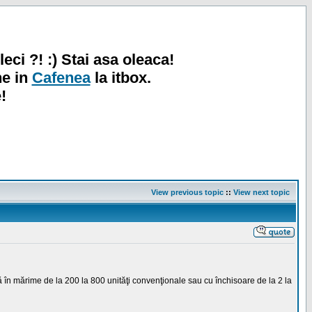
leci ?! :) Stai asa oleaca!
ne in
Cafenea
la itbox.
!
View previous topic
::
View next topic
 în mărime de la 200 la 800 unităţi convenţionale sau cu închisoare de la 2 la