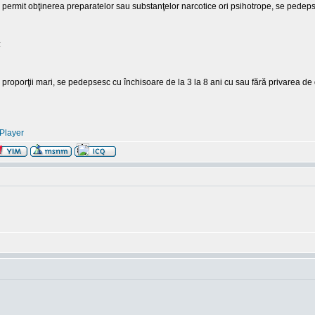
re permit obţinerea preparatelor sau substanţelor narcotice ori psihotrope, se ped
:
proporţii mari, se pedepsesc cu închisoare de la 3 la 8 ani cu sau fără privarea de 
Player