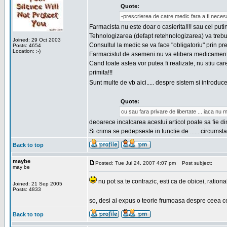
Quote:
-prescrierea de catre medic fara a fi necesa
Farmacista nu este doar o casierita!!!! sau cel putin
Tehnologizarea (defapt retehnologizarea) va trebui
Joined: 29 Oct 2003
Consultul la medic se va face "obligatoriu" prin pr
Posts: 4654
Location: :-)
Farmacistul de asemeni nu va elibera medicamentat
Cand toate astea vor putea fi realizate, nu stiu car
primita!!!
Sunt multe de vb aici..... despre sistem si introduce
Quote:
cu sau fara privare de libertate ... iaca nu 
deoarece incalcarea acestui articol poate sa fie d
Si crima se pedepseste in functie de ...... circums
Back to top
maybe
Posted: Tue Jul 24, 2007 4:07 pm
Post subject:
may be
nu pot sa te contrazic, esti ca de obicei, rational
Joined: 21 Sep 2005
Posts: 4833
so, desi ai expus o teorie frumoasa despre ceea ce a
Back to top