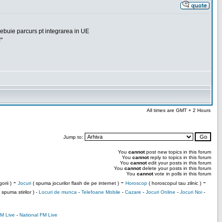
rebuie parcurs pt integrarea in UE
"
All times are GMT + 2 Hours
Jump to:
You
cannot
post new topics in this forum
You
cannot
reply to topics in this forum
You
cannot
edit your posts in this forum
You
cannot
delete your posts in this forum
You
cannot
vote in polls in this forum
-
-
-
orii )
Jocuri
( spuma jocurilor flash de pe internet )
Horoscop
( horoscopul tau zilnic )
 spuma stirilor ) -
Locuri de munca
-
Telefoane Mobile
-
Cazare
-
Jocuri Online
-
Jocuri Noi
-
M Live
-
National FM Live