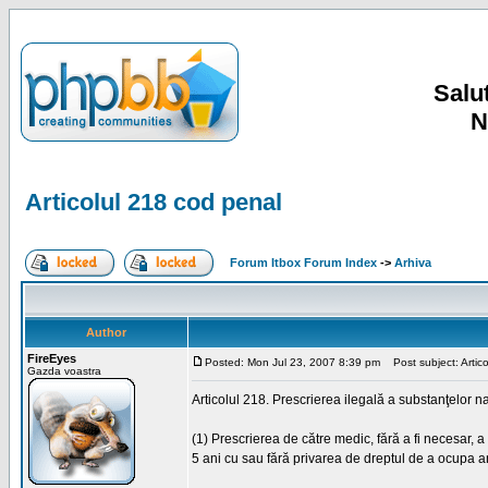
Salut
N
Articolul 218 cod penal
Forum Itbox Forum Index
->
Arhiva
Author
FireEyes
Posted: Mon Jul 23, 2007 8:39 pm
Post subject: Artico
Gazda voastra
Articolul 218. Prescrierea ilegală a substanţelor n
(1) Prescrierea de către medic, fără a fi necesar,
5 ani cu sau fără privarea de dreptul de a ocupa an