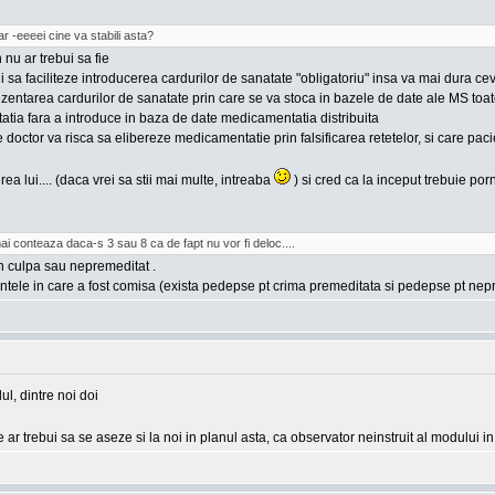
r -eeeei cine va stabili asta?
 nu ar trebui sa fie
 sa faciliteze introducerea cardurilor de sanatate "obligatoriu" insa va mai dura ce
ezentarea cardurilor de sanatate prin care se va stoca in bazele de date ale MS toate 
ia fara a introduce in baza de date medicamentatia distribuita
e doctor va risca sa elibereze medicamentatie prin falsificarea retetelor, si care pa
rea lui.... (daca vrei sa stii mai multe, intreaba
) si cred ca la inceput trebuie por
mai conteaza daca-s 3 sau 8 ca de fapt nu vor fi deloc....
in culpa sau nepremeditat .
tantele in care a fost comisa (exista pedepse pt crima premeditata si pedepse pt nepre
ul, dintre noi doi
r trebui sa se aseze si la noi in planul asta, ca observator neinstruit al modului in