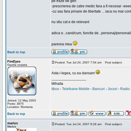
pe fraze de gen
-prescrierea de catre medic fara a fi necesar -eeeei
-cu sau fara privare de libertate ... iaca nu mai con
nu stiu cat e de relevant
adica e...cand/cum, functie de...personaj/personali
parerea mea
Back to top
FireEyes
Posted: Tue Jul 24, 2007 7:54 am
Post subject:
Gazda voastra
Asta-i legea, cu ea dansam
_________________
Mihaita
itbox
-
Telefoane Mobile
-
Bancuri
-
Jocuri
-
Radio 
Joined: 12 May 2003
Posts: 3875
Location: Romania
Back to top
marius
Posted: Tue Jul 24, 2007 8:29 am
Post subject:
Marius