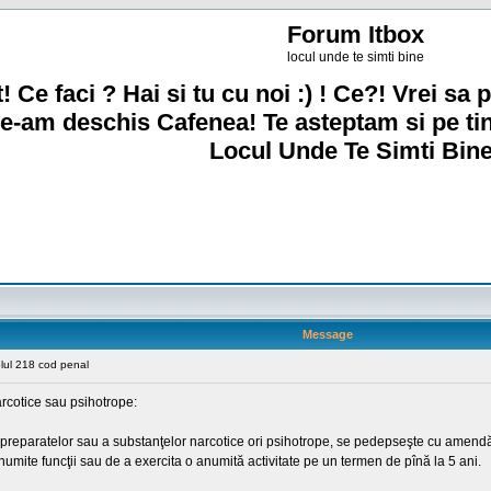
Forum Itbox
locul unde te simti bine
! Ce faci ? Hai si tu cu noi :) ! Ce?! Vrei sa p
e-am deschis Cafenea! Te asteptam si pe ti
Locul Unde Te Simti Bine
Message
lul 218 cod penal
arcotice sau psihotrope:
 a preparatelor sau a substanţelor narcotice ori psihotrope, se pedepseşte cu amendă
umite funcţii sau de a exercita o anumită activitate pe un termen de pînă la 5 ani.