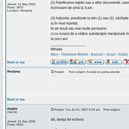
(2) Falsificarea reţetei sau a altor documente, ca
Joined: 12 May 2003
Posts: 3875
închisoare de pînă la 3 ani.
Location: Romania
(3) Acţiunile, prevăzute la alin.(1) sau (2), săvîrşite
a) în mod repetat;
b) de două sau mai multe persoane;
c) cu scopul de a obţine substanţele menţionate în 
la cinci ani.
_________________
Mihaita
itbox
-
Telefoane Mobile
-
Bancuri
-
Jocuri
-
Radio 
Back to top
Reclama
Posted:
Post subject: Acorda-ne putina atentie
Back to top
maybe
Posted: Tue Jul 24, 2007 6:34 am
Post subject:
may be
stii, destul de echivoc
Joined: 21 Sep 2005
Posts: 4833