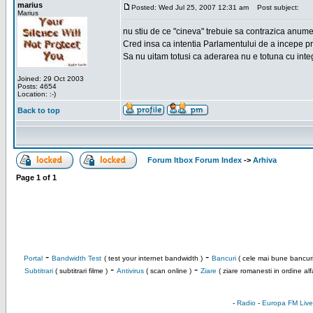
marius
Posted: Wed Jul 25, 2007 12:31 am
Post subject:
Marius
nu stiu de ce "cineva" trebuie sa contrazica anume c
Cred insa ca intentia Parlamentului de a incepe pr
Sa nu uitam totusi ca aderarea nu e totuna cu inte
Joined: 29 Oct 2003
Posts: 4654
Location: :-)
Back to top
Forum Itbox Forum Index
->
Arhiva
Page
1
of
1
-
-
Portal
Bandwidth Test
( test your internet bandwidth )
Bancuri
( cele mai bune bancuri
-
-
Subtitrari
( subtitrari filme )
Antivirus
( scan online )
Ziare
( ziare romanesti in ordine alf
-
Radio
-
Europa FM Live