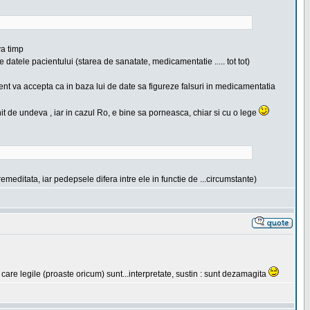
va timp
datele pacientului (starea de sanatate, medicamentatie ..... tot tot)
cient va accepta ca in baza lui de date sa figureze falsuri in medicamentatia
nit de undeva , iar in cazul Ro, e bine sa porneasca, chiar si cu o lege
meditata, iar pedepsele difera intre ele in functie de ...circumstante)
 care legile (proaste oricum) sunt...interpretate, sustin : sunt dezamagita