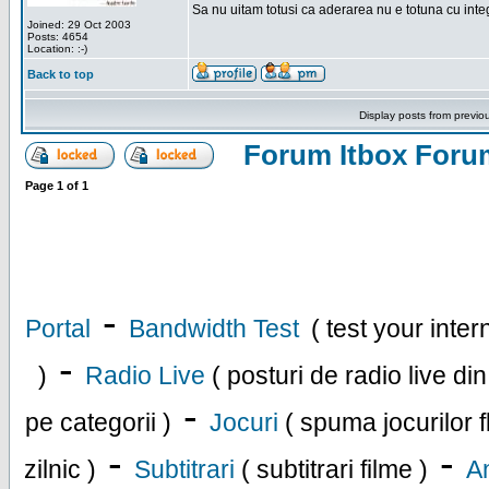
Sa nu uitam totusi ca aderarea nu e totuna cu inte
Joined: 29 Oct 2003
Posts: 4654
Location: :-)
Back to top
Display posts from previo
Forum Itbox Foru
Page
1
of
1
-
Portal
Bandwidth Test
( test your inte
-
)
Radio Live
( posturi de radio live di
-
pe categorii )
Jocuri
( spuma jocurilor f
-
-
zilnic )
Subtitrari
( subtitrari filme )
An