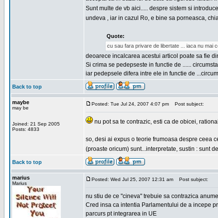
Sunt multe de vb aici..... despre sistem si introduce
undeva , iar in cazul Ro, e bine sa porneasca, chia
Quote:
cu sau fara privare de libertate ... iaca nu mai 
deoarece incalcarea acestui articol poate sa fie d
Si crima se pedepseste in functie de ...... circums
iar pedepsele difera intre ele in functie de ...circu
Back to top
maybe
Posted: Tue Jul 24, 2007 4:07 pm
Post subject:
may be
nu pot sa te contrazic, esti ca de obicei, rational
Joined: 21 Sep 2005
Posts: 4833
so, desi ai expus o teorie frumoasa despre ceea ce a
(proaste oricum) sunt...interpretate, sustin : sunt
Back to top
marius
Posted: Wed Jul 25, 2007 12:31 am
Post subject:
Marius
nu stiu de ce "cineva" trebuie sa contrazica anume c
Cred insa ca intentia Parlamentului de a incepe pr
parcurs pt integrarea in UE