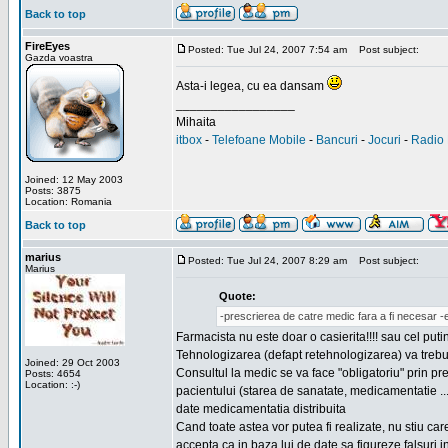
Back to top
FireEyes
Posted: Tue Jul 24, 2007 7:54 am
Post subject:
Gazda voastra
Asta-i legea, cu ea dansam
_________________
Mihaita
itbox
-
Telefoane Mobile
-
Bancuri
-
Jocuri
-
Radio 
Joined: 12 May 2003
Posts: 3875
Location: Romania
Back to top
marius
Posted: Tue Jul 24, 2007 8:29 am
Post subject:
Marius
Quote:
-prescrierea de catre medic fara a fi necesar -e
Farmacista nu este doar o casierita!!!! sau cel putin
Tehnologizarea (defapt retehnologizarea) va trebui
Joined: 29 Oct 2003
Consultul la medic se va face "obligatoriu" prin p
Posts: 4654
Location: :-)
pacientului (starea de sanatate, medicamentatie ..
date medicamentatia distribuita
Cand toate astea vor putea fi realizate, nu stiu car
accepta ca in baza lui de date sa figureze falsuri i