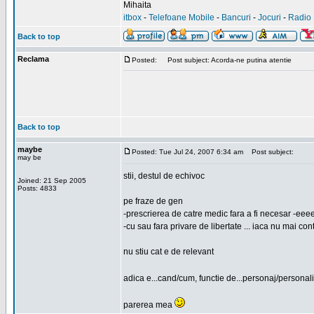
Mihaita
itbox
-
Telefoane Mobile
-
Bancuri
-
Jocuri
-
Radio 
Back to top
Reclama
Posted:
Post subject: Acorda-ne putina atentie
Back to top
maybe
Posted: Tue Jul 24, 2007 6:34 am
Post subject:
may be
stii, destul de echivoc
Joined: 21 Sep 2005
Posts: 4833
pe fraze de gen
-prescrierea de catre medic fara a fi necesar -eeeei
-cu sau fara privare de libertate ... iaca nu mai con
nu stiu cat e de relevant
adica e...cand/cum, functie de...personaj/personali
parerea mea