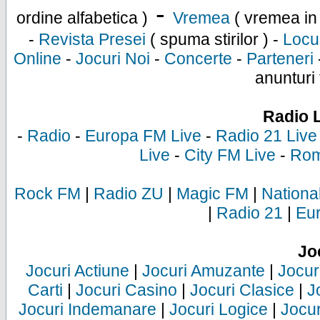
-
ordine alfabetica )
Vremea
( vremea in
-
Revista Presei
( spuma stirilor ) -
Locu
Online
-
Jocuri Noi
-
Concerte
-
Parteneri
anunturi 
Radio 
-
Radio
-
Europa FM Live
-
Radio 21 Live
Live
-
City FM Live
-
Rom
Rock FM
|
Radio ZU
|
Magic FM
|
Nationa
|
Radio 21
|
Eu
Jo
Jocuri Actiune
|
Jocuri Amuzante
|
Jocur
Carti
|
Jocuri Casino
|
Jocuri Clasice
|
J
Jocuri Indemanare
|
Jocuri Logice
|
Jocur