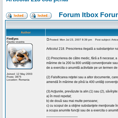
Forum Itbox Foru
Author
FireEyes
Posted: Mon Jul 23, 2007 8:39 pm
Post subject: Artico
Gazda voastra
Articolul 218. Prescrierea ilegală a substanţelor n
(1) Prescrierea de către medic, fără a fi necesar,
mărime de la 200 la 800 unităţi convenţionale sau 
de a exercita o anumită activitate pe un termen de 
Joined: 12 May 2003
Posts: 3875
(2) Falsificarea reţetei sau a altor documente, ca
Location: Romania
amendă în mărime de pînă la 400 unităţi convenţio
(3) Acţiunile, prevăzute la alin.(1) sau (2), săvîrşite
a) în mod repetat;
b) de două sau mai multe persoane;
c) cu scopul de a obţine substanţele menţionate în
a ocupa anumite funcţii sau de a exercita o anumită 
_________________