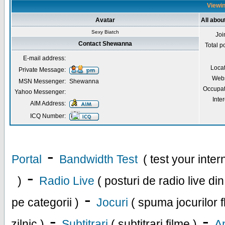
Viewin
Avatar
All abo
Sexy Biatch
Joi
Contact Shewanna
Total p
E-mail address:
Loca
Private Message:
Webs
MSN Messenger:
Shewanna
Occupat
Yahoo Messenger:
Inter
AIM Address:
ICQ Number:
-
Portal
Bandwidth Test
( test your inte
-
)
Radio Live
( posturi de radio live di
-
pe categorii )
Jocuri
( spuma jocurilor f
-
-
zilnic )
Subtitrari
( subtitrari filme )
An