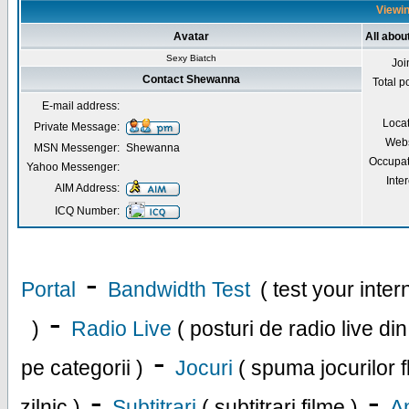
Viewin
Avatar
All abo
Sexy Biatch
Joi
Contact Shewanna
Total p
E-mail address:
Loca
Private Message:
Webs
MSN Messenger:
Shewanna
Occupat
Yahoo Messenger:
Inter
AIM Address:
ICQ Number:
-
Portal
Bandwidth Test
( test your inte
-
)
Radio Live
( posturi de radio live di
-
pe categorii )
Jocuri
( spuma jocurilor f
-
-
zilnic )
Subtitrari
( subtitrari filme )
An