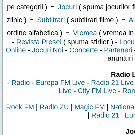
-
pe categorii )
Jocuri
( spuma jocurilor f
-
-
zilnic )
Subtitrari
( subtitrari filme )
An
-
ordine alfabetica )
Vremea
( vremea in
-
Revista Presei
( spuma stirilor ) -
Locu
Online
-
Jocuri Noi
-
Concerte
-
Parteneri
anunturi 
Radio 
-
Radio
-
Europa FM Live
-
Radio 21 Live
Live
-
City FM Live
-
Rom
Rock FM
|
Radio ZU
|
Magic FM
|
Nationa
|
Radio 21
|
Eu
Jo