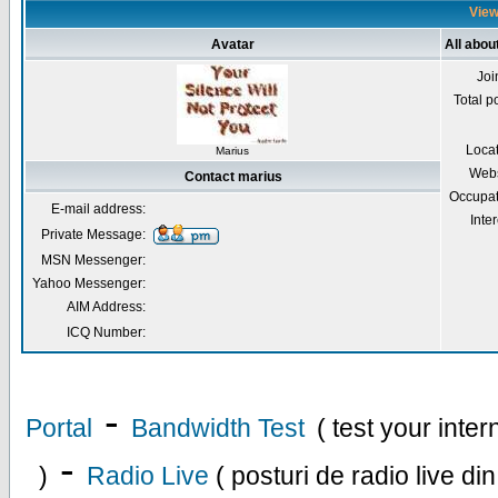
View
Avatar
All abou
Joi
Total p
Loca
Marius
Webs
Contact marius
Occupat
E-mail address:
Inter
Private Message:
MSN Messenger:
Yahoo Messenger:
AIM Address:
ICQ Number:
-
Portal
Bandwidth Test
( test your inte
-
)
Radio Live
( posturi de radio live di