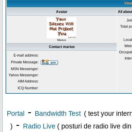
View
Avatar
All abou
Joi
Total p
Loca
Marius
Webs
Contact marius
Occupat
E-mail address:
Inter
Private Message:
MSN Messenger:
Yahoo Messenger:
AIM Address:
ICQ Number:
-
Portal
Bandwidth Test
( test your inte
-
)
Radio Live
( posturi de radio live di