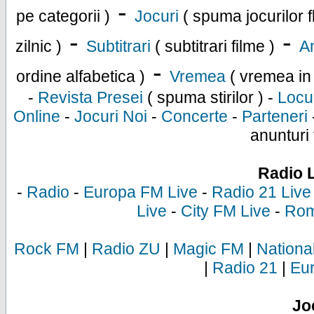
-
pe categorii )
Jocuri
( spuma jocurilor f
-
-
zilnic )
Subtitrari
( subtitrari filme )
An
-
ordine alfabetica )
Vremea
( vremea in
-
Revista Presei
( spuma stirilor ) -
Locu
Online
-
Jocuri Noi
-
Concerte
-
Parteneri
anunturi 
Radio 
-
Radio
-
Europa FM Live
-
Radio 21 Live
Live
-
City FM Live
-
Rom
Rock FM
|
Radio ZU
|
Magic FM
|
Nationa
|
Radio 21
|
Eu
Jo