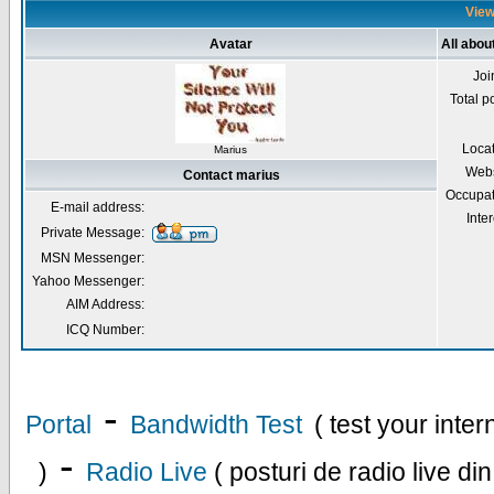
View
Avatar
All abou
Joi
Total p
Loca
Marius
Webs
Contact marius
Occupat
E-mail address:
Inter
Private Message:
MSN Messenger:
Yahoo Messenger:
AIM Address:
ICQ Number:
-
Portal
Bandwidth Test
( test your inte
-
)
Radio Live
( posturi de radio live di