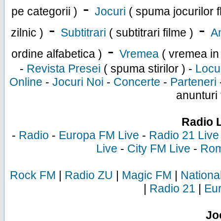
-
pe categorii )
Jocuri
( spuma jocurilor f
-
-
zilnic )
Subtitrari
( subtitrari filme )
An
-
ordine alfabetica )
Vremea
( vremea in
-
Revista Presei
( spuma stirilor ) -
Locu
Online
-
Jocuri Noi
-
Concerte
-
Parteneri
anunturi 
Radio 
-
Radio
-
Europa FM Live
-
Radio 21 Live
Live
-
City FM Live
-
Rom
Rock FM
|
Radio ZU
|
Magic FM
|
Nationa
|
Radio 21
|
Eu
Jo