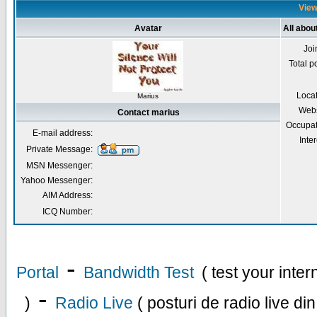
View
Avatar
All abou
Joi
Total p
Loca
Marius
Webs
Contact marius
Occupat
E-mail address:
Inter
Private Message:
MSN Messenger:
Yahoo Messenger:
AIM Address:
ICQ Number:
-
Portal
Bandwidth Test
( test your inte
-
)
Radio Live
( posturi de radio live di