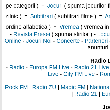
-
pe categorii )
Jocuri
( spuma jocurilor f
-
-
zilnic )
Subtitrari
( subtitrari filme )
An
-
ordine alfabetica )
Vremea
( vremea in
-
Revista Presei
( spuma stirilor ) -
Locu
Online
-
Jocuri Noi
-
Concerte
-
Parteneri
anunturi 
Radio 
-
Radio
-
Europa FM Live
-
Radio 21 Live
Live
-
City FM Live
-
Rom
Rock FM
|
Radio ZU
|
Magic FM
|
Nationa
|
Radio 21
|
Eu
Jo