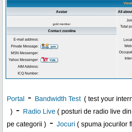
Viewi
Avatar
All abou
Joi
gold member
Total p
Contact zozolina
E-mail address:
Loca
Webs
Private Message:
Occupat
MSN Messenger:
Inter
Yahoo Messenger:
AIM Address:
ICQ Number:
-
Portal
Bandwidth Test
( test your inte
-
)
Radio Live
( posturi de radio live di
-
pe categorii )
Jocuri
( spuma jocurilor f