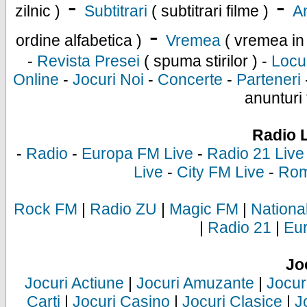
-
-
zilnic )
Subtitrari
( subtitrari filme )
An
-
ordine alfabetica )
Vremea
( vremea in
-
Revista Presei
( spuma stirilor ) -
Locu
Online
-
Jocuri Noi
-
Concerte
-
Parteneri
anunturi 
Radio 
-
Radio
-
Europa FM Live
-
Radio 21 Live
Live
-
City FM Live
-
Rom
Rock FM
|
Radio ZU
|
Magic FM
|
Nationa
|
Radio 21
|
Eu
Jo
Jocuri Actiune
|
Jocuri Amuzante
|
Jocur
Carti
|
Jocuri Casino
|
Jocuri Clasice
|
J