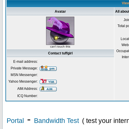
Viewi
Avatar
All about
Joi
Total p
Loca
Webs
can't touch this
Occupat
Contact tuffgirl
Inter
E-mail address:
Private Message:
MSN Messenger:
Yahoo Messenger:
AIM Address:
ICQ Number:
-
Portal
Bandwidth Test
( test your inte