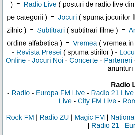
-
)
Radio Live
( posturi de radio live di
-
pe categorii )
Jocuri
( spuma jocurilor f
-
-
zilnic )
Subtitrari
( subtitrari filme )
An
-
ordine alfabetica )
Vremea
( vremea in
-
Revista Presei
( spuma stirilor ) -
Locu
Online
-
Jocuri Noi
-
Concerte
-
Parteneri
anunturi 
Radio 
-
Radio
-
Europa FM Live
-
Radio 21 Live
Live
-
City FM Live
-
Rom
Rock FM
|
Radio ZU
|
Magic FM
|
Nationa
|
Radio 21
|
Eu