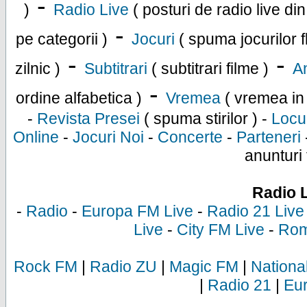
-
)
Radio Live
( posturi de radio live di
-
pe categorii )
Jocuri
( spuma jocurilor f
-
-
zilnic )
Subtitrari
( subtitrari filme )
An
-
ordine alfabetica )
Vremea
( vremea in
-
Revista Presei
( spuma stirilor ) -
Locu
Online
-
Jocuri Noi
-
Concerte
-
Parteneri
anunturi 
Radio 
-
Radio
-
Europa FM Live
-
Radio 21 Live
Live
-
City FM Live
-
Rom
Rock FM
|
Radio ZU
|
Magic FM
|
Nationa
|
Radio 21
|
Eu