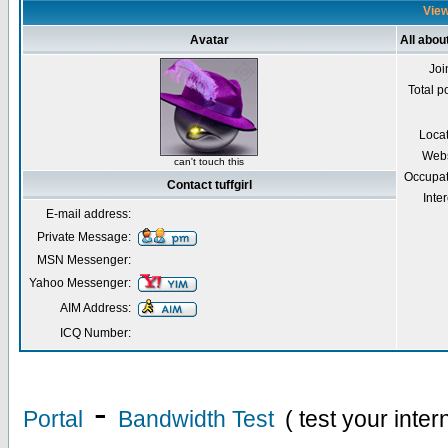
Viewi
Avatar
All about
Joi
Total p
Loca
Webs
can't touch this
Occupat
Contact tuffgirl
Inter
E-mail address:
Private Message:
MSN Messenger:
Yahoo Messenger:
AIM Address:
ICQ Number:
-
Portal
Bandwidth Test
( test your inte