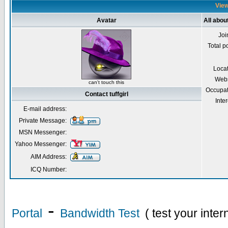
Viewi
Avatar
All about
Joi
Total p
Loca
Webs
can't touch this
Occupat
Contact tuffgirl
Inter
E-mail address:
Private Message:
MSN Messenger:
Yahoo Messenger:
AIM Address:
ICQ Number:
-
Portal
Bandwidth Test
( test your inte