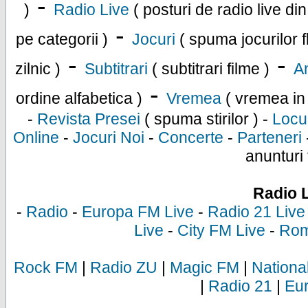
-
)
Radio Live
( posturi de radio live di
-
pe categorii )
Jocuri
( spuma jocurilor f
-
-
zilnic )
Subtitrari
( subtitrari filme )
An
-
ordine alfabetica )
Vremea
( vremea in
-
Revista Presei
( spuma stirilor ) -
Locu
Online
-
Jocuri Noi
-
Concerte
-
Parteneri
anunturi 
Radio 
-
Radio
-
Europa FM Live
-
Radio 21 Live
Live
-
City FM Live
-
Rom
Rock FM
|
Radio ZU
|
Magic FM
|
Nationa
|
Radio 21
|
Eu