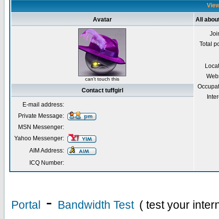
Viewi
Avatar
All about
Joi
Total p
Loca
Webs
can't touch this
Occupat
Contact tuffgirl
Inter
E-mail address:
Private Message:
MSN Messenger:
Yahoo Messenger:
AIM Address:
ICQ Number:
-
Portal
Bandwidth Test
( test your inte