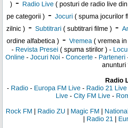
-
)
Radio Live
( posturi de radio live di
-
pe categorii )
Jocuri
( spuma jocurilor f
-
-
zilnic )
Subtitrari
( subtitrari filme )
An
-
ordine alfabetica )
Vremea
( vremea in
-
Revista Presei
( spuma stirilor ) -
Locu
Online
-
Jocuri Noi
-
Concerte
-
Parteneri
anunturi 
Radio 
-
Radio
-
Europa FM Live
-
Radio 21 Live
Live
-
City FM Live
-
Rom
Rock FM
|
Radio ZU
|
Magic FM
|
Nationa
|
Radio 21
|
Eu