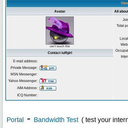
Viewi
Avatar
All about
Joi
Total p
Loca
Webs
can't touch this
Occupat
Contact tuffgirl
Inter
E-mail address:
Private Message:
MSN Messenger:
Yahoo Messenger:
AIM Address:
ICQ Number:
-
Portal
Bandwidth Test
( test your inte