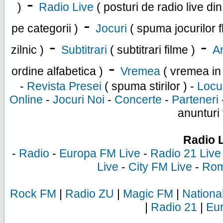
-
)
Radio Live
( posturi de radio live di
-
pe categorii )
Jocuri
( spuma jocurilor f
-
-
zilnic )
Subtitrari
( subtitrari filme )
An
-
ordine alfabetica )
Vremea
( vremea in
-
Revista Presei
( spuma stirilor ) -
Locu
Online
-
Jocuri Noi
-
Concerte
-
Parteneri
anunturi 
Radio 
-
Radio
-
Europa FM Live
-
Radio 21 Live
Live
-
City FM Live
-
Rom
Rock FM
|
Radio ZU
|
Magic FM
|
Nationa
|
Radio 21
|
Eu