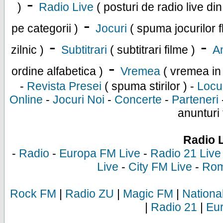
-
)
Radio Live
( posturi de radio live di
-
pe categorii )
Jocuri
( spuma jocurilor f
-
-
zilnic )
Subtitrari
( subtitrari filme )
An
-
ordine alfabetica )
Vremea
( vremea in
-
Revista Presei
( spuma stirilor ) -
Locu
Online
-
Jocuri Noi
-
Concerte
-
Parteneri
anunturi 
Radio 
-
Radio
-
Europa FM Live
-
Radio 21 Live
Live
-
City FM Live
-
Rom
Rock FM
|
Radio ZU
|
Magic FM
|
Nationa
|
Radio 21
|
Eu