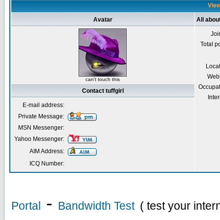
Viewi
Avatar
All about
Joi
Total p
Loca
Webs
can't touch this
Occupat
Contact tuffgirl
Inter
E-mail address:
Private Message:
MSN Messenger:
Yahoo Messenger:
AIM Address:
ICQ Number:
-
Portal
Bandwidth Test
( test your inte