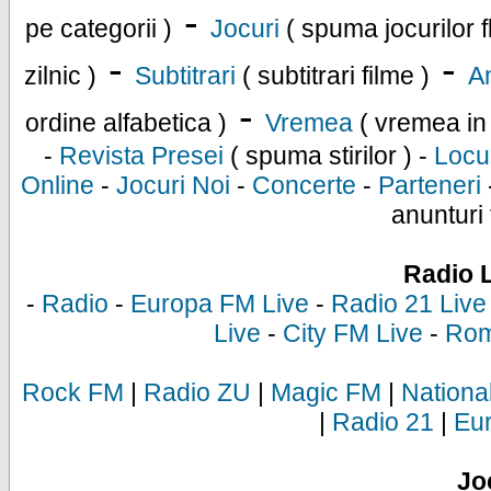
-
pe categorii )
Jocuri
( spuma jocurilor f
-
-
zilnic )
Subtitrari
( subtitrari filme )
An
-
ordine alfabetica )
Vremea
( vremea in
-
Revista Presei
( spuma stirilor ) -
Locu
Online
-
Jocuri Noi
-
Concerte
-
Parteneri
anunturi 
Radio 
-
Radio
-
Europa FM Live
-
Radio 21 Live
Live
-
City FM Live
-
Rom
Rock FM
|
Radio ZU
|
Magic FM
|
Nationa
|
Radio 21
|
Eu
Jo