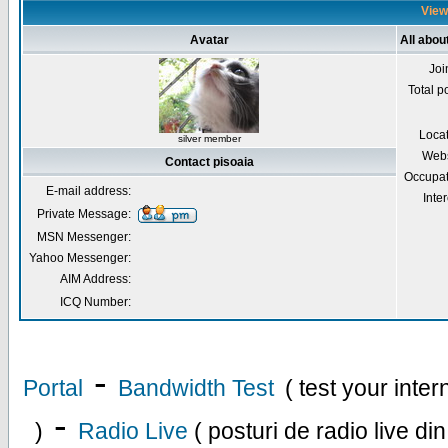
Viewi
Avatar
All abou
Joi
Total p
Loca
silver member
Webs
Contact pisoaia
Occupat
E-mail address:
Inter
Private Message:
MSN Messenger:
Yahoo Messenger:
AIM Address:
ICQ Number:
-
Portal
Bandwidth Test
( test your inte
-
)
Radio Live
( posturi de radio live di