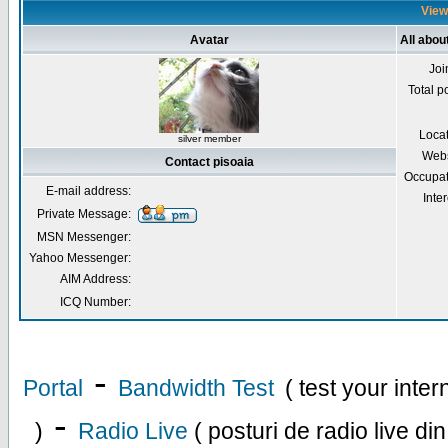
Viewi
Avatar
All abou
Joi
Total p
Loca
silver member
Webs
Contact pisoaia
Occupat
E-mail address:
Inter
Private Message:
MSN Messenger:
Yahoo Messenger:
AIM Address:
ICQ Number:
-
Portal
Bandwidth Test
( test your inte
-
)
Radio Live
( posturi de radio live di