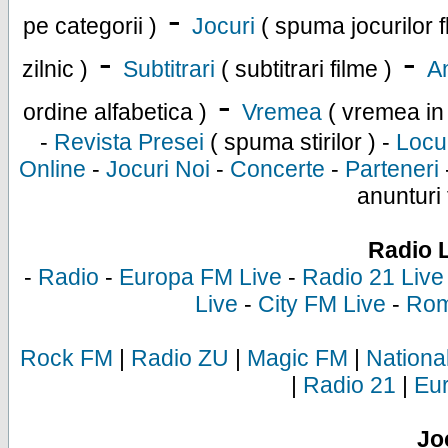
-
pe categorii )
Jocuri
( spuma jocurilor f
-
-
zilnic )
Subtitrari
( subtitrari filme )
An
-
ordine alfabetica )
Vremea
( vremea in
-
Revista Presei
( spuma stirilor ) -
Locu
Online
-
Jocuri Noi
-
Concerte
-
Parteneri
anunturi 
Radio 
-
Radio
-
Europa FM Live
-
Radio 21 Live
Live
-
City FM Live
-
Rom
Rock FM
|
Radio ZU
|
Magic FM
|
Nationa
|
Radio 21
|
Eu
Jo