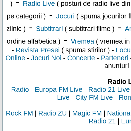
-
)
Radio Live
( posturi de radio live di
-
pe categorii )
Jocuri
( spuma jocurilor f
-
-
zilnic )
Subtitrari
( subtitrari filme )
An
-
ordine alfabetica )
Vremea
( vremea in
-
Revista Presei
( spuma stirilor ) -
Locu
Online
-
Jocuri Noi
-
Concerte
-
Parteneri
anunturi 
Radio 
-
Radio
-
Europa FM Live
-
Radio 21 Live
Live
-
City FM Live
-
Rom
Rock FM
|
Radio ZU
|
Magic FM
|
Nationa
|
Radio 21
|
Eu