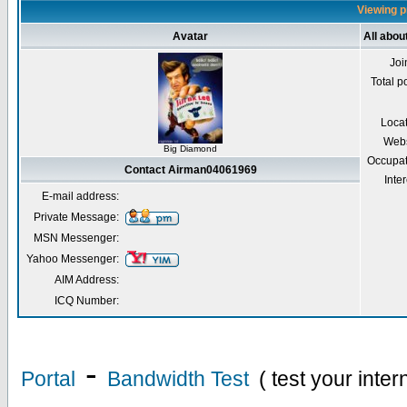
Viewing p
Avatar
All abo
Joi
Total p
Loca
Webs
Big Diamond
Occupat
Contact Airman04061969
Inter
E-mail address:
Private Message:
MSN Messenger:
Yahoo Messenger:
AIM Address:
ICQ Number:
-
Portal
Bandwidth Test
( test your inte