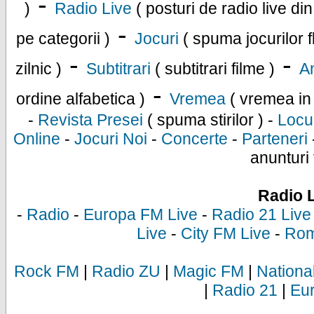
-
)
Radio Live
( posturi de radio live di
-
pe categorii )
Jocuri
( spuma jocurilor f
-
-
zilnic )
Subtitrari
( subtitrari filme )
An
-
ordine alfabetica )
Vremea
( vremea in
-
Revista Presei
( spuma stirilor ) -
Locu
Online
-
Jocuri Noi
-
Concerte
-
Parteneri
anunturi 
Radio 
-
Radio
-
Europa FM Live
-
Radio 21 Live
Live
-
City FM Live
-
Rom
Rock FM
|
Radio ZU
|
Magic FM
|
Nationa
|
Radio 21
|
Eu