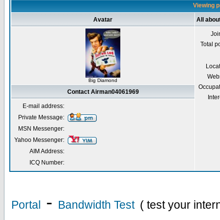
Viewing p
Avatar
All abo
Joi
Total p
Loca
Webs
Big Diamond
Occupat
Contact Airman04061969
Inter
E-mail address:
Private Message:
MSN Messenger:
Yahoo Messenger:
AIM Address:
ICQ Number:
-
Portal
Bandwidth Test
( test your inte