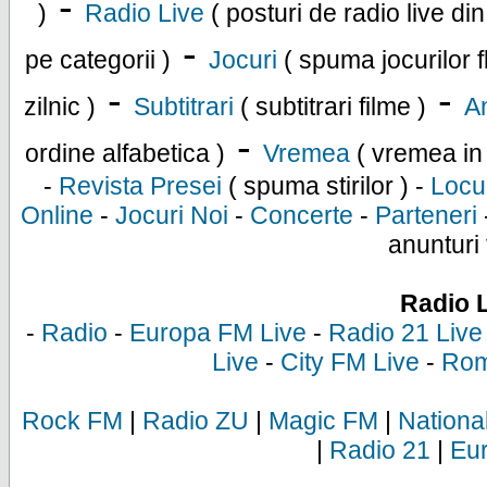
-
)
Radio Live
( posturi de radio live di
-
pe categorii )
Jocuri
( spuma jocurilor f
-
-
zilnic )
Subtitrari
( subtitrari filme )
An
-
ordine alfabetica )
Vremea
( vremea in
-
Revista Presei
( spuma stirilor ) -
Locu
Online
-
Jocuri Noi
-
Concerte
-
Parteneri
anunturi 
Radio 
-
Radio
-
Europa FM Live
-
Radio 21 Live
Live
-
City FM Live
-
Rom
Rock FM
|
Radio ZU
|
Magic FM
|
Nationa
|
Radio 21
|
Eu