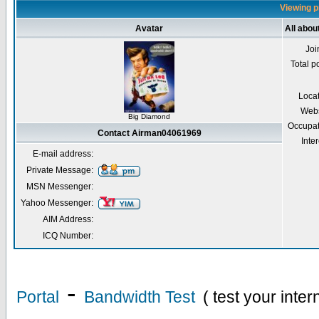
Viewing p
Avatar
All abo
Joi
Total p
Loca
Webs
Big Diamond
Occupat
Contact Airman04061969
Inter
E-mail address:
Private Message:
MSN Messenger:
Yahoo Messenger:
AIM Address:
ICQ Number:
-
Portal
Bandwidth Test
( test your inte