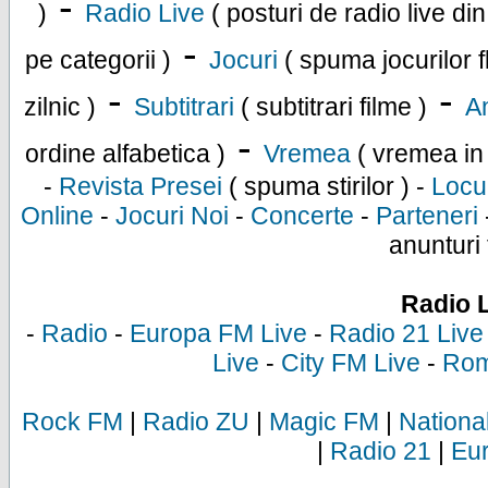
-
)
Radio Live
( posturi de radio live di
-
pe categorii )
Jocuri
( spuma jocurilor f
-
-
zilnic )
Subtitrari
( subtitrari filme )
An
-
ordine alfabetica )
Vremea
( vremea in
-
Revista Presei
( spuma stirilor ) -
Locu
Online
-
Jocuri Noi
-
Concerte
-
Parteneri
anunturi 
Radio 
-
Radio
-
Europa FM Live
-
Radio 21 Live
Live
-
City FM Live
-
Rom
Rock FM
|
Radio ZU
|
Magic FM
|
Nationa
|
Radio 21
|
Eu