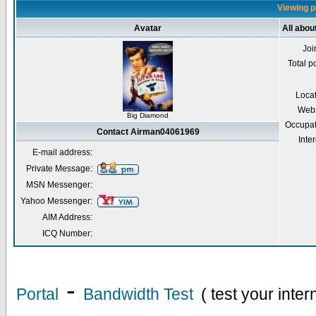
Viewing p
Avatar
All abo
Joi
Total p
Loca
Webs
Big Diamond
Occupat
Contact Airman04061969
Inter
E-mail address:
Private Message:
MSN Messenger:
Yahoo Messenger:
AIM Address:
ICQ Number:
-
Portal
Bandwidth Test
( test your inte