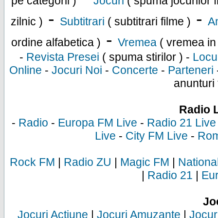
pe categorii )
Jocuri
( spuma jocurilor f
-
-
zilnic )
Subtitrari
( subtitrari filme )
An
-
ordine alfabetica )
Vremea
( vremea in
-
Revista Presei
( spuma stirilor ) -
Locu
Online
-
Jocuri Noi
-
Concerte
-
Parteneri
anunturi 
Radio 
-
Radio
-
Europa FM Live
-
Radio 21 Live
Live
-
City FM Live
-
Rom
Rock FM
|
Radio ZU
|
Magic FM
|
Nationa
|
Radio 21
|
Eu
Jo
Jocuri Actiune
|
Jocuri Amuzante
|
Jocur