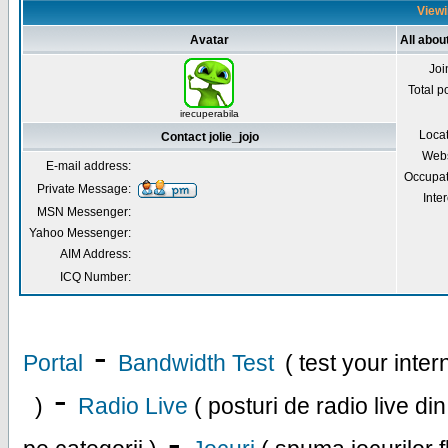
Viewin
Avatar
All about
Joi
Total p
irecuperabila
Loca
Contact jolie_jojo
Webs
E-mail address:
Occupat
Private Message:
Inter
MSN Messenger:
Yahoo Messenger:
AIM Address:
ICQ Number:
-
Portal
Bandwidth Test
( test your inte
-
)
Radio Live
( posturi de radio live di
-