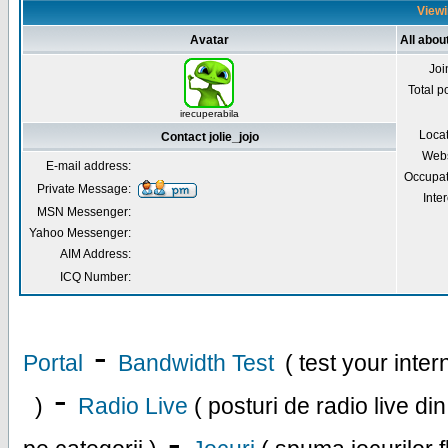
Viewin
Avatar
All about
Joi
Total p
irecuperabila
Loca
Contact jolie_jojo
Webs
E-mail address:
Occupat
Private Message:
Inter
MSN Messenger:
Yahoo Messenger:
AIM Address:
ICQ Number:
-
Portal
Bandwidth Test
( test your inte
-
)
Radio Live
( posturi de radio live di
-