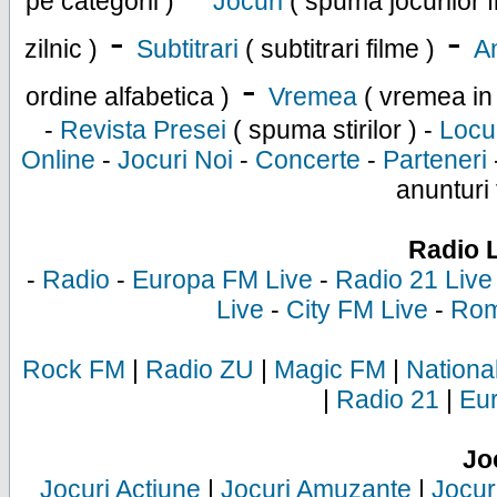
pe categorii )
Jocuri
( spuma jocurilor f
-
-
zilnic )
Subtitrari
( subtitrari filme )
An
-
ordine alfabetica )
Vremea
( vremea in
-
Revista Presei
( spuma stirilor ) -
Locu
Online
-
Jocuri Noi
-
Concerte
-
Parteneri
anunturi 
Radio 
-
Radio
-
Europa FM Live
-
Radio 21 Live
Live
-
City FM Live
-
Rom
Rock FM
|
Radio ZU
|
Magic FM
|
Nationa
|
Radio 21
|
Eu
Jo
Jocuri Actiune
|
Jocuri Amuzante
|
Jocur