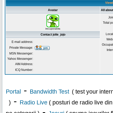
Viewin
Avatar
All about
Joi
Total p
irecuperabila
Loca
Contact jolie_jojo
Webs
E-mail address:
Occupat
Private Message:
Inter
MSN Messenger:
Yahoo Messenger:
AIM Address:
ICQ Number:
-
Portal
Bandwidth Test
( test your inte
-
)
Radio Live
( posturi de radio live di
-