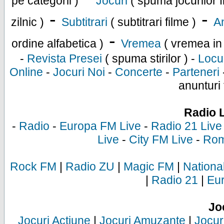
pe categorii )
Jocuri
( spuma jocurilor f
-
-
zilnic )
Subtitrari
( subtitrari filme )
An
-
ordine alfabetica )
Vremea
( vremea in
-
Revista Presei
( spuma stirilor ) -
Locu
Online
-
Jocuri Noi
-
Concerte
-
Parteneri
anunturi 
Radio 
-
Radio
-
Europa FM Live
-
Radio 21 Live
Live
-
City FM Live
-
Rom
Rock FM
|
Radio ZU
|
Magic FM
|
Nationa
|
Radio 21
|
Eu
Jo
Jocuri Actiune
|
Jocuri Amuzante
|
Jocur