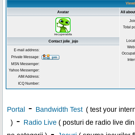
Viewin
Avatar
All about
Joi
Total p
irecuperabila
Loca
Contact jolie_jojo
Webs
E-mail address:
Occupat
Private Message:
Inter
MSN Messenger:
Yahoo Messenger:
AIM Address:
ICQ Number:
-
Portal
Bandwidth Test
( test your inte
-
)
Radio Live
( posturi de radio live di
-