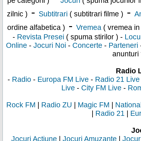
pe categorii )
Jocuri
( spuma jocurilor f
-
-
zilnic )
Subtitrari
( subtitrari filme )
An
-
ordine alfabetica )
Vremea
( vremea in
-
Revista Presei
( spuma stirilor ) -
Locu
Online
-
Jocuri Noi
-
Concerte
-
Parteneri
anunturi 
Radio 
-
Radio
-
Europa FM Live
-
Radio 21 Live
Live
-
City FM Live
-
Rom
Rock FM
|
Radio ZU
|
Magic FM
|
Nationa
|
Radio 21
|
Eu
Jo
Jocuri Actiune
|
Jocuri Amuzante
|
Jocur