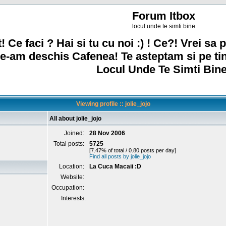
Forum Itbox
locul unde te simti bine
! Ce faci ? Hai si tu cu noi :) ! Ce?! Vrei sa p
e-am deschis Cafenea! Te asteptam si pe ti
Locul Unde Te Simti Bine
Viewing profile :: jolie_jojo
All about jolie_jojo
Joined:
28 Nov 2006
Total posts:
5725
[7.47% of total / 0.80 posts per day]
Find all posts by jolie_jojo
Location:
La Cuca Macaii :D
Website:
Occupation:
Interests: