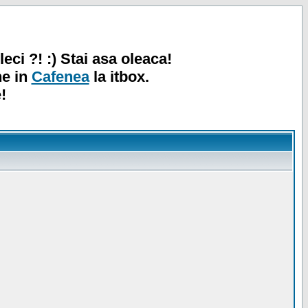
leci ?! :) Stai asa oleaca!
ne in
Cafenea
la itbox.
!