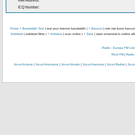
AIM Address:
ICQ Number:
-
-
Portal
Bandwidth Test
( test your internet bandwidth )
Bancuri
( cele mai bune bancuri
-
-
Subtitrari
( subtitrari filme )
Antivirus
( scan online )
Ziare
( ziare romanesti in ordine alf
-
Radio
-
Europa FM Live
Rock FM
|
Radio
Jocuri Actiune
|
Jocuri Amuzante
|
Jocuri Arcade
|
Jocuri Aventura
|
Jocuri Barbie
|
Jocuri