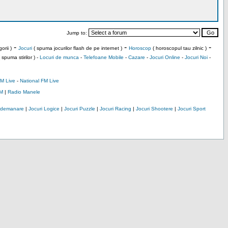
Jump to:
-
-
-
orii )
Jocuri
( spuma jocurilor flash de pe internet )
Horoscop
( horoscopul tau zilnic )
 spuma stirilor ) -
Locuri de munca
-
Telefoane Mobile
-
Cazare
-
Jocuri Online
-
Jocuri Noi
-
M Live
-
National FM Live
M
|
Radio Manele
Indemanare
|
Jocuri Logice
|
Jocuri Puzzle
|
Jocuri Racing
|
Jocuri Shootere
|
Jocuri Sport