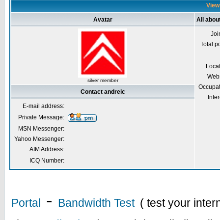
Viewi
Avatar
All abou
Joi
Total p
Loca
Webs
silver member
Occupat
Contact andreic
Inter
E-mail address:
Private Message:
MSN Messenger:
Yahoo Messenger:
AIM Address:
ICQ Number:
-
Portal
Bandwidth Test
( test your inte