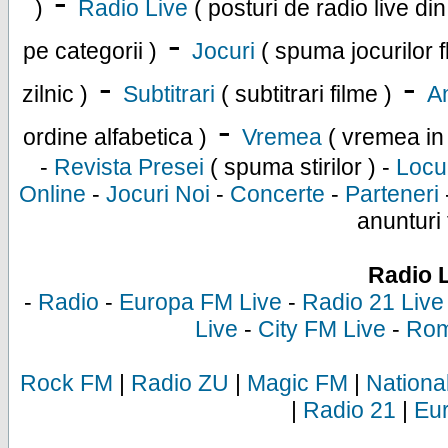
-
)
Radio Live
( posturi de radio live di
-
pe categorii )
Jocuri
( spuma jocurilor f
-
-
zilnic )
Subtitrari
( subtitrari filme )
An
-
ordine alfabetica )
Vremea
( vremea in
-
Revista Presei
( spuma stirilor ) -
Locu
Online
-
Jocuri Noi
-
Concerte
-
Parteneri
anunturi 
Radio 
-
Radio
-
Europa FM Live
-
Radio 21 Live
Live
-
City FM Live
-
Rom
Rock FM
|
Radio ZU
|
Magic FM
|
Nationa
|
Radio 21
|
Eu