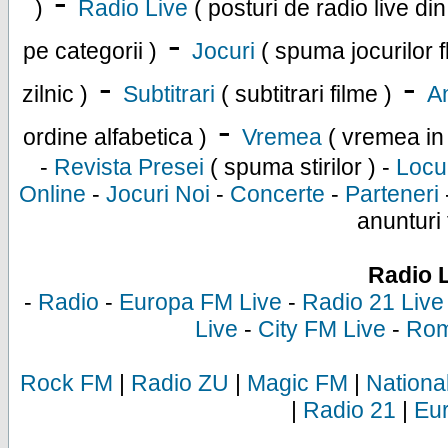
-
)
Radio Live
( posturi de radio live di
-
pe categorii )
Jocuri
( spuma jocurilor f
-
-
zilnic )
Subtitrari
( subtitrari filme )
An
-
ordine alfabetica )
Vremea
( vremea in
-
Revista Presei
( spuma stirilor ) -
Locu
Online
-
Jocuri Noi
-
Concerte
-
Parteneri
anunturi 
Radio 
-
Radio
-
Europa FM Live
-
Radio 21 Live
Live
-
City FM Live
-
Rom
Rock FM
|
Radio ZU
|
Magic FM
|
Nationa
|
Radio 21
|
Eu