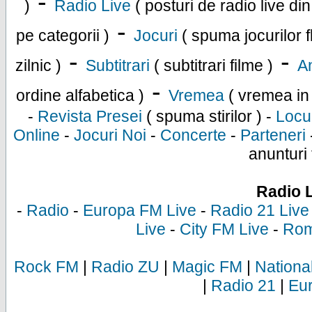
-
)
Radio Live
( posturi de radio live di
-
pe categorii )
Jocuri
( spuma jocurilor f
-
-
zilnic )
Subtitrari
( subtitrari filme )
An
-
ordine alfabetica )
Vremea
( vremea in
-
Revista Presei
( spuma stirilor ) -
Locu
Online
-
Jocuri Noi
-
Concerte
-
Parteneri
anunturi 
Radio 
-
Radio
-
Europa FM Live
-
Radio 21 Live
Live
-
City FM Live
-
Rom
Rock FM
|
Radio ZU
|
Magic FM
|
Nationa
|
Radio 21
|
Eu