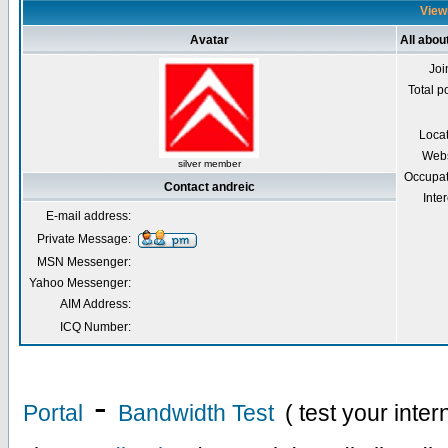
Viewi
Avatar
All abou
Joi
Total p
Loca
Webs
silver member
Occupat
Contact andreic
Inter
E-mail address:
Private Message:
MSN Messenger:
Yahoo Messenger:
AIM Address:
ICQ Number:
-
Portal
Bandwidth Test
( test your inte