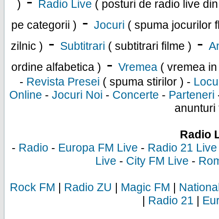
-
)
Radio Live
( posturi de radio live di
-
pe categorii )
Jocuri
( spuma jocurilor f
-
-
zilnic )
Subtitrari
( subtitrari filme )
An
-
ordine alfabetica )
Vremea
( vremea in
-
Revista Presei
( spuma stirilor ) -
Locu
Online
-
Jocuri Noi
-
Concerte
-
Parteneri
anunturi 
Radio 
-
Radio
-
Europa FM Live
-
Radio 21 Live
Live
-
City FM Live
-
Rom
Rock FM
|
Radio ZU
|
Magic FM
|
Nationa
|
Radio 21
|
Eu