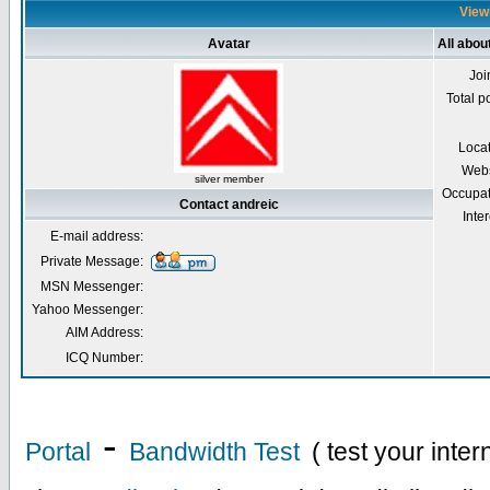
Viewi
Avatar
All abou
Joi
Total p
Loca
Webs
silver member
Occupat
Contact andreic
Inter
E-mail address:
Private Message:
MSN Messenger:
Yahoo Messenger:
AIM Address:
ICQ Number:
-
Portal
Bandwidth Test
( test your inte