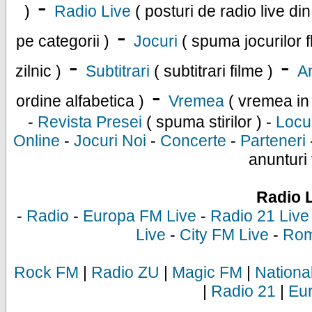
-
)
Radio Live
( posturi de radio live di
-
pe categorii )
Jocuri
( spuma jocurilor f
-
-
zilnic )
Subtitrari
( subtitrari filme )
An
-
ordine alfabetica )
Vremea
( vremea in
-
Revista Presei
( spuma stirilor ) -
Locu
Online
-
Jocuri Noi
-
Concerte
-
Parteneri
anunturi 
Radio 
-
Radio
-
Europa FM Live
-
Radio 21 Live
Live
-
City FM Live
-
Rom
Rock FM
|
Radio ZU
|
Magic FM
|
Nationa
|
Radio 21
|
Eu