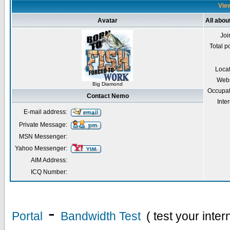
View
Avatar
All abo
Joi
Total p
Loca
Webs
Big Diamond
Occupat
Contact Nemo
Inter
E-mail address:
Private Message:
MSN Messenger:
Yahoo Messenger:
AIM Address:
ICQ Number:
-
Portal
Bandwidth Test
( test your inte