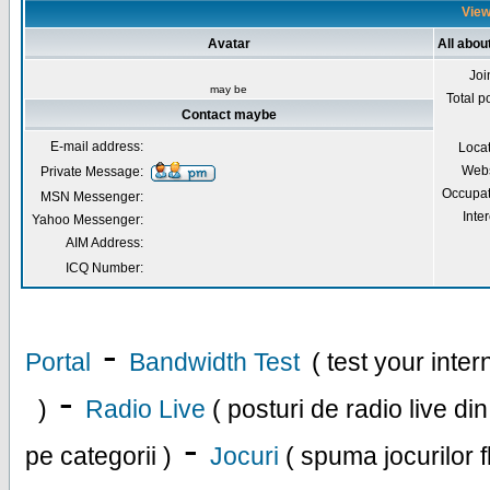
View
Avatar
All abo
Joi
may be
Total p
Contact maybe
E-mail address:
Loca
Webs
Private Message:
Occupat
MSN Messenger:
Inter
Yahoo Messenger:
AIM Address:
ICQ Number:
-
Portal
Bandwidth Test
( test your inte
-
)
Radio Live
( posturi de radio live di
-
pe categorii )
Jocuri
( spuma jocurilor f