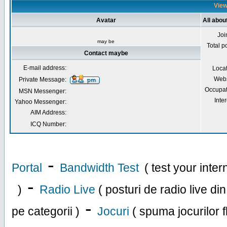
View
Avatar
All abo
Joi
may be
Total p
Contact maybe
E-mail address:
Loca
Webs
Private Message:
Occupat
MSN Messenger:
Inter
Yahoo Messenger:
AIM Address:
ICQ Number:
-
Portal
Bandwidth Test
( test your inte
-
)
Radio Live
( posturi de radio live di
-
pe categorii )
Jocuri
( spuma jocurilor f