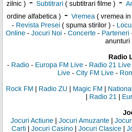
-
-
zilnic )
Subtitrari
( subtitrari filme )
An
-
ordine alfabetica )
Vremea
( vremea in
-
Revista Presei
( spuma stirilor ) -
Locu
Online
-
Jocuri Noi
-
Concerte
-
Parteneri
anunturi 
Radio 
-
Radio
-
Europa FM Live
-
Radio 21 Live
Live
-
City FM Live
-
Rom
Rock FM
|
Radio ZU
|
Magic FM
|
Nationa
|
Radio 21
|
Eu
Jo
Jocuri Actiune
|
Jocuri Amuzante
|
Jocur
Carti
|
Jocuri Casino
|
Jocuri Clasice
|
J