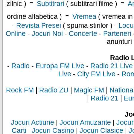
-
-
zilnic )
Subtitrari
( subtitrari filme )
An
-
ordine alfabetica )
Vremea
( vremea in
-
Revista Presei
( spuma stirilor ) -
Locu
Online
-
Jocuri Noi
-
Concerte
-
Parteneri
anunturi 
Radio 
-
Radio
-
Europa FM Live
-
Radio 21 Live
Live
-
City FM Live
-
Rom
Rock FM
|
Radio ZU
|
Magic FM
|
Nationa
|
Radio 21
|
Eu
Jo
Jocuri Actiune
|
Jocuri Amuzante
|
Jocur
Carti
|
Jocuri Casino
|
Jocuri Clasice
|
J