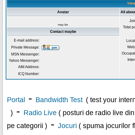
View
Avatar
All abo
Joi
may be
Total p
Contact maybe
E-mail address:
Loca
Webs
Private Message:
Occupat
MSN Messenger:
Inter
Yahoo Messenger:
AIM Address:
ICQ Number:
-
Portal
Bandwidth Test
( test your inte
-
)
Radio Live
( posturi de radio live di
-
pe categorii )
Jocuri
( spuma jocurilor f