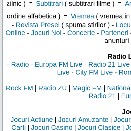
-
-
zilnic )
Subtitrari
( subtitrari filme )
An
-
ordine alfabetica )
Vremea
( vremea in
-
Revista Presei
( spuma stirilor ) -
Locu
Online
-
Jocuri Noi
-
Concerte
-
Parteneri
anunturi 
Radio 
-
Radio
-
Europa FM Live
-
Radio 21 Live
Live
-
City FM Live
-
Rom
Rock FM
|
Radio ZU
|
Magic FM
|
Nationa
|
Radio 21
|
Eu
Jo
Jocuri Actiune
|
Jocuri Amuzante
|
Jocur
Carti
|
Jocuri Casino
|
Jocuri Clasice
|
J