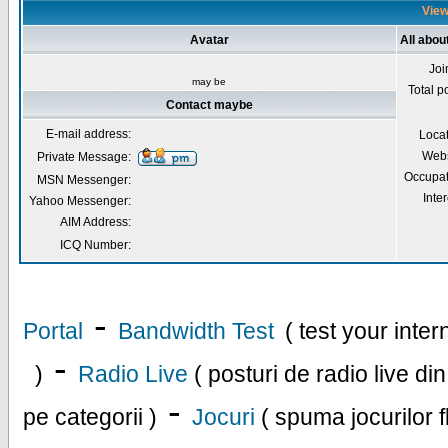
View
Avatar
All abo
Joi
may be
Total p
Contact maybe
E-mail address:
Loca
Webs
Private Message:
Occupat
MSN Messenger:
Inter
Yahoo Messenger:
AIM Address:
ICQ Number:
-
Portal
Bandwidth Test
( test your inte
-
)
Radio Live
( posturi de radio live di
-
pe categorii )
Jocuri
( spuma jocurilor f