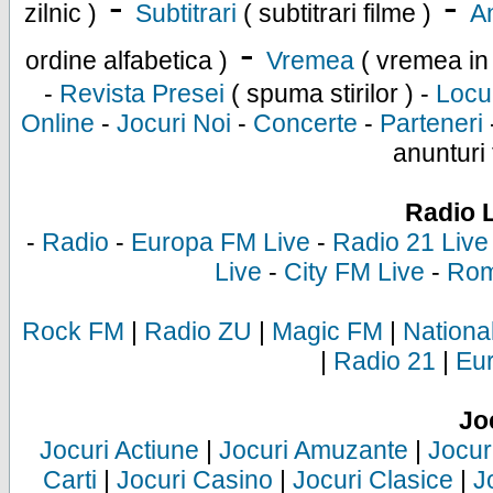
-
-
zilnic )
Subtitrari
( subtitrari filme )
An
-
ordine alfabetica )
Vremea
( vremea in
-
Revista Presei
( spuma stirilor ) -
Locu
Online
-
Jocuri Noi
-
Concerte
-
Parteneri
anunturi 
Radio 
-
Radio
-
Europa FM Live
-
Radio 21 Live
Live
-
City FM Live
-
Rom
Rock FM
|
Radio ZU
|
Magic FM
|
Nationa
|
Radio 21
|
Eu
Jo
Jocuri Actiune
|
Jocuri Amuzante
|
Jocur
Carti
|
Jocuri Casino
|
Jocuri Clasice
|
J