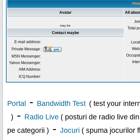
View
Avatar
All abo
Joi
may be
Total p
Contact maybe
E-mail address:
Loca
Webs
Private Message:
Occupat
MSN Messenger:
Inter
Yahoo Messenger:
AIM Address:
ICQ Number:
-
Portal
Bandwidth Test
( test your inte
-
)
Radio Live
( posturi de radio live di
-
pe categorii )
Jocuri
( spuma jocurilor f