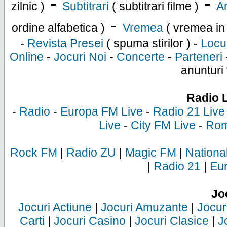
-
-
zilnic )
Subtitrari
( subtitrari filme )
An
-
ordine alfabetica )
Vremea
( vremea in
-
Revista Presei
( spuma stirilor ) -
Locu
Online
-
Jocuri Noi
-
Concerte
-
Parteneri
anunturi 
Radio 
-
Radio
-
Europa FM Live
-
Radio 21 Live
Live
-
City FM Live
-
Rom
Rock FM
|
Radio ZU
|
Magic FM
|
Nationa
|
Radio 21
|
Eu
Jo
Jocuri Actiune
|
Jocuri Amuzante
|
Jocur
Carti
|
Jocuri Casino
|
Jocuri Clasice
|
J