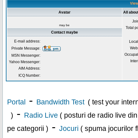
View
Avatar
All abo
Joi
may be
Total p
Contact maybe
E-mail address:
Loca
Webs
Private Message:
Occupat
MSN Messenger:
Inter
Yahoo Messenger:
AIM Address:
ICQ Number:
-
Portal
Bandwidth Test
( test your inte
-
)
Radio Live
( posturi de radio live di
-
pe categorii )
Jocuri
( spuma jocurilor f