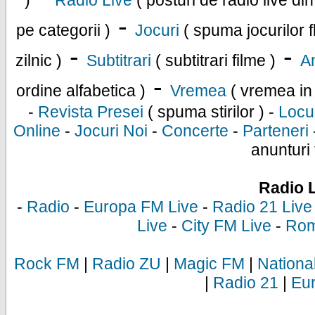
)
Radio Live
( posturi de radio live di
-
pe categorii )
Jocuri
( spuma jocurilor f
-
-
zilnic )
Subtitrari
( subtitrari filme )
An
-
ordine alfabetica )
Vremea
( vremea in
-
Revista Presei
( spuma stirilor ) -
Locu
Online
-
Jocuri Noi
-
Concerte
-
Parteneri
anunturi 
Radio 
-
Radio
-
Europa FM Live
-
Radio 21 Live
Live
-
City FM Live
-
Rom
Rock FM
|
Radio ZU
|
Magic FM
|
Nationa
|
Radio 21
|
Eu