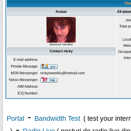
View
Avatar
All abou
Joi
Total p
Loca
diamond member
Webs
Contact nicky
Occupat
Inter
E-mail address:
Private Message:
MSN Messenger:
nickysweet4u@hotmail.com
Yahoo Messenger:
AIM Address:
ICQ Number:
-
Portal
Bandwidth Test
( test your inte
-