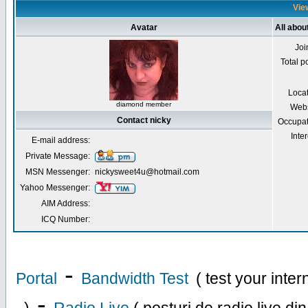
View
Avatar
All abou
Joi
Total p
Loca
diamond member
Webs
Contact nicky
Occupat
Inter
E-mail address:
Private Message:
MSN Messenger:
nickysweet4u@hotmail.com
Yahoo Messenger:
AIM Address:
ICQ Number:
-
Portal
Bandwidth Test
( test your inte
-