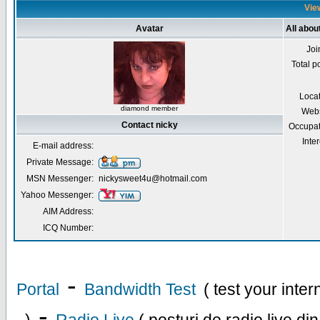
View
Avatar
All abou
Joi
Total p
Loca
diamond member
Webs
Contact nicky
Occupat
Inter
E-mail address:
Private Message:
MSN Messenger:
nickysweet4u@hotmail.com
Yahoo Messenger:
AIM Address:
ICQ Number:
-
Portal
Bandwidth Test
( test your inte
-