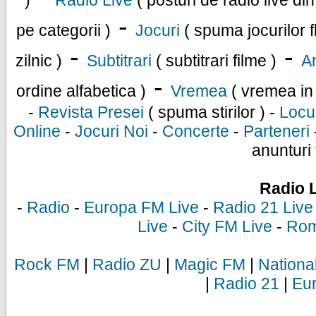
)
Radio Live
( posturi de radio live di
-
pe categorii )
Jocuri
( spuma jocurilor f
-
-
zilnic )
Subtitrari
( subtitrari filme )
An
-
ordine alfabetica )
Vremea
( vremea in
-
Revista Presei
( spuma stirilor ) -
Locu
Online
-
Jocuri Noi
-
Concerte
-
Parteneri
anunturi 
Radio 
-
Radio
-
Europa FM Live
-
Radio 21 Live
Live
-
City FM Live
-
Rom
Rock FM
|
Radio ZU
|
Magic FM
|
Nationa
|
Radio 21
|
Eu