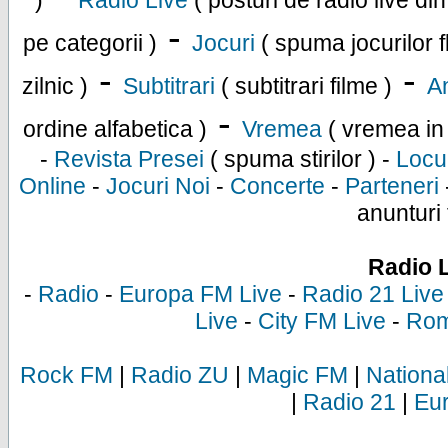
)
Radio Live
( posturi de radio live di
-
pe categorii )
Jocuri
( spuma jocurilor f
-
-
zilnic )
Subtitrari
( subtitrari filme )
An
-
ordine alfabetica )
Vremea
( vremea in
-
Revista Presei
( spuma stirilor ) -
Locu
Online
-
Jocuri Noi
-
Concerte
-
Parteneri
anunturi 
Radio 
-
Radio
-
Europa FM Live
-
Radio 21 Live
Live
-
City FM Live
-
Rom
Rock FM
|
Radio ZU
|
Magic FM
|
Nationa
|
Radio 21
|
Eu