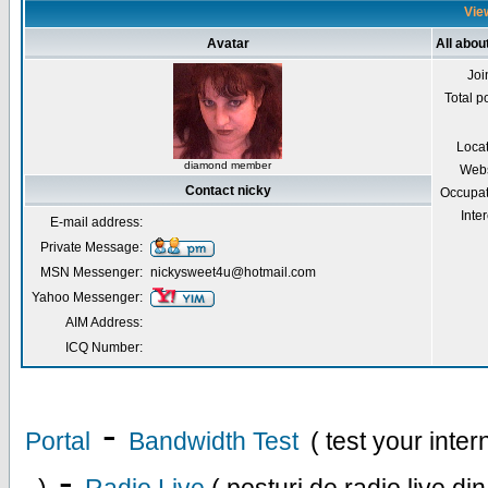
View
Avatar
All abou
Joi
Total p
Loca
diamond member
Webs
Contact nicky
Occupat
Inter
E-mail address:
Private Message:
MSN Messenger:
nickysweet4u@hotmail.com
Yahoo Messenger:
AIM Address:
ICQ Number:
-
Portal
Bandwidth Test
( test your inte
-