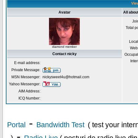
View
Avatar
All abou
Joi
Total p
Loca
diamond member
Webs
Contact nicky
Occupat
Inter
E-mail address:
Private Message:
MSN Messenger:
nickysweet4u@hotmail.com
Yahoo Messenger:
AIM Address:
ICQ Number:
-
Portal
Bandwidth Test
( test your inte
-