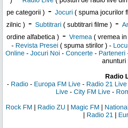
)
Radio Live
( posturi de radio live di
-
pe categorii )
Jocuri
( spuma jocurilor f
-
-
zilnic )
Subtitrari
( subtitrari filme )
An
-
ordine alfabetica )
Vremea
( vremea in
-
Revista Presei
( spuma stirilor ) -
Locu
Online
-
Jocuri Noi
-
Concerte
-
Parteneri
anunturi 
Radio 
-
Radio
-
Europa FM Live
-
Radio 21 Live
Live
-
City FM Live
-
Rom
Rock FM
|
Radio ZU
|
Magic FM
|
Nationa
|
Radio 21
|
Eu