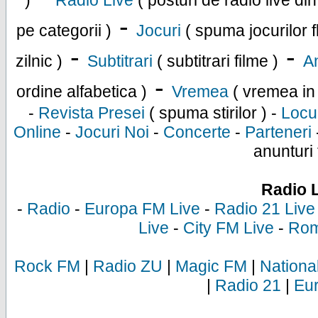
)
Radio Live
( posturi de radio live di
-
pe categorii )
Jocuri
( spuma jocurilor f
-
-
zilnic )
Subtitrari
( subtitrari filme )
An
-
ordine alfabetica )
Vremea
( vremea in
-
Revista Presei
( spuma stirilor ) -
Locu
Online
-
Jocuri Noi
-
Concerte
-
Parteneri
anunturi 
Radio 
-
Radio
-
Europa FM Live
-
Radio 21 Live
Live
-
City FM Live
-
Rom
Rock FM
|
Radio ZU
|
Magic FM
|
Nationa
|
Radio 21
|
Eu