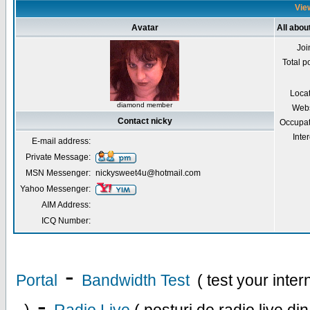
View
Avatar
All abou
Joi
Total p
Loca
diamond member
Webs
Contact nicky
Occupat
Inter
E-mail address:
Private Message:
MSN Messenger:
nickysweet4u@hotmail.com
Yahoo Messenger:
AIM Address:
ICQ Number:
-
Portal
Bandwidth Test
( test your inte
-